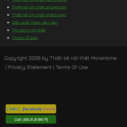
Thiết kế nội thất showroom
Thiết kế nội thất khách sạn
Sản xuất theo yêu cầu
Thi công nội thất
Thước lỗ ban
Copyright 2006 by
Thiết kế nội thất MoreHome
|
Privacy Statement
|
Terms Of Use
[ Zalo ]
[Facebook]
[TikTok]
Call:
[09.31.31.88.77]