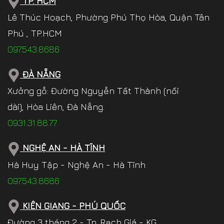
TP. HCM
Lê Thúc Hoạch, Phường Phú Thọ Hòa, Quận Tân
Phú , TP.HCM
097.543.8686
ĐÀ NẴNG
Xưởng gỗ: Đường Nguyễn Tất Thành (nối
dài), Hòa Liên, Đà Nẵng.
0931.31.88.77
NGHỆ AN - HÀ TĨNH
Hà Huy Tập - Nghệ An - Hà Tĩnh
097.543.8686
KIÊN GIANG - PHÚ QUỐC
Đường 3 tháng 2 - Tp. Rạch Giá - KG.