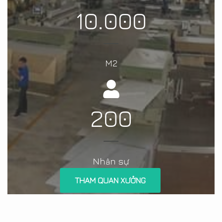
10.000
M2
200
Nh
n sự
â
THAM QUAN XƯỞNG