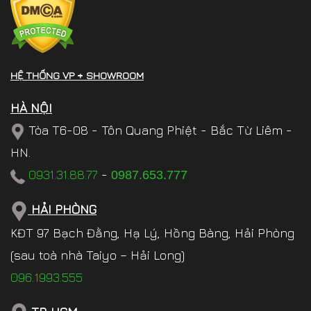
HỆ THỐNG VP + SHOWROOM
HÀ NỘI
Tòa T6-08 - Tôn Quang Phiệt - Bắc Từ Liêm -
HN.
0931.31.88.77
-
0987.653.777
HẢI PHÒNG
KĐT 97 Bạch Đằng, Hạ Lý, Hồng Bàng, Hải Phòng
(sau toà nhà Taiyo – Hải Long)
096.1993.555