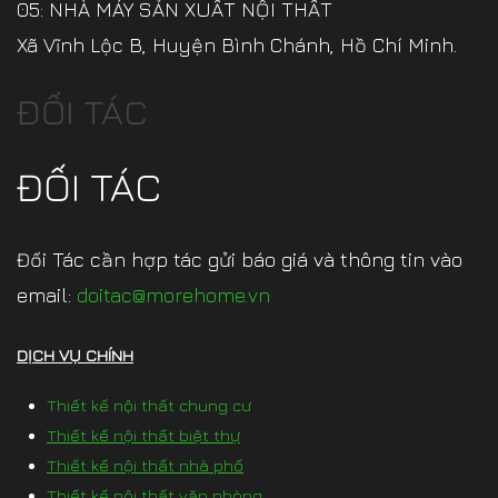
05: NHÀ MÁY SẢN XUẤT NỘI THẤT
Xã Vĩnh Lộc B, Huyện Bình Chánh, Hồ Chí Minh.
ĐỐI TÁC
ĐỐI TÁC
Đối Tác cần hợp tác gửi báo giá và thông tin vào
email:
doitac@morehome.vn
DỊCH VỤ CHÍNH
Thiết kế nội thất chung cư
Thiết kế nội thất biệt thự
Thiết kế nội thất nhà phố
Thiết kế nội thất văn phòng