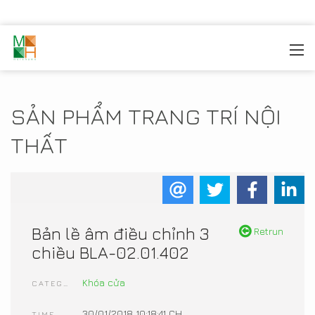
MOREHOME
/
TRANG TRÍ NỘI THẤT
/
SẢN PHẨM NỘI
THẤT
SẢN PHẨM TRANG TRÍ NỘI
THẤT
Bản lề âm điều chỉnh 3
Retrun
chiều BLA-02.01.402
Khóa cửa
CATEGORIES
30/01/2018 10:18:41 CH
TIME