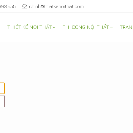
993.555
chinh@thietkenoithat.com
THIẾT KẾ NỘI THẤT
THI CÔNG NỘI THẤT
TRAN