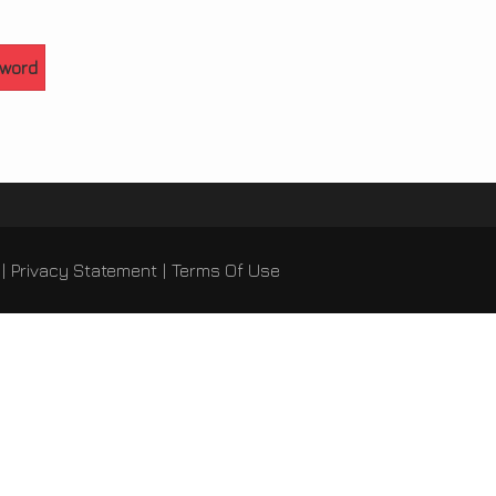
sword
|
Privacy Statement
|
Terms Of Use