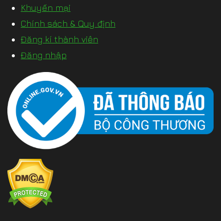
Khuyến mại
Chính sách & Quy định
Đăng kí thành viên
Đăng nhập