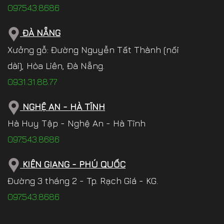
097.543.8686
ĐÀ NẴNG
Xưởng gỗ: Đường Nguyễn Tất Thành (nối
dài), Hòa Liên, Đà Nẵng.
0931.31.88.77
NGHỆ AN - HÀ TĨNH
Hà Huy Tập - Nghệ An - Hà Tĩnh
097.543.8686
KIÊN GIANG - PHÚ QUỐC
Đường 3 tháng 2 - Tp. Rạch Giá - KG.
097.543.8686