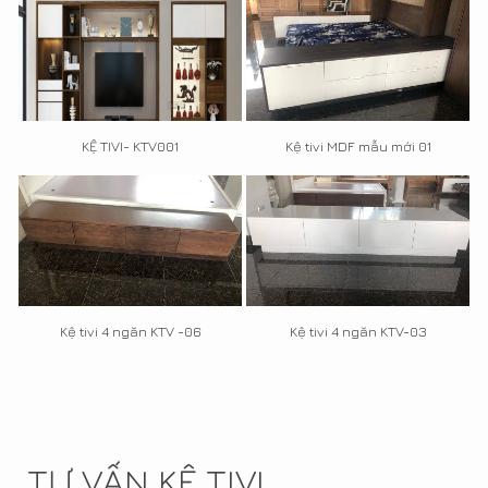
KỆ TIVI- KTV001
Kệ tivi MDF mẫu mới 01
Kệ tivi 4 ngăn KTV -06
Kệ tivi 4 ngăn KTV-03
TƯ VẤN KỆ TIVI