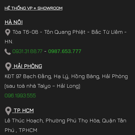
HỆ THỐNG VP + SHOWROOM
HÀ NỘI
Tòa T6-08 - Tôn Quang Phiệt - Bắc Từ Liêm -
HN.
0931.31.88.77
-
0987.653.777
HẢI PHÒNG
KĐT 97 Bạch Đằng, Hạ Lý, Hồng Bàng, Hải Phòng
(sau toà nhà Taiyo – Hải Long)
096.1993.555
TP. HCM
Lê Thúc Hoạch, Phường Phú Thọ Hòa, Quận Tân
Phú , TP.HCM