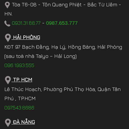
Tòa T6-08 - Tôn Quang Phiệt - Bắc Từ Liêm -
HN.
0931.31.88.77
-
0987.653.777
HẢI PHÒNG
KĐT 97 Bạch Đằng, Hạ Lý, Hồng Bàng, Hải Phòng
(sau toà nhà Taiyo – Hải Long)
096.1993.555
TP. HCM
Lê Thúc Hoạch, Phường Phú Thọ Hòa, Quận Tân
Phú , TP.HCM
097.543.8686
ĐÀ NẴNG