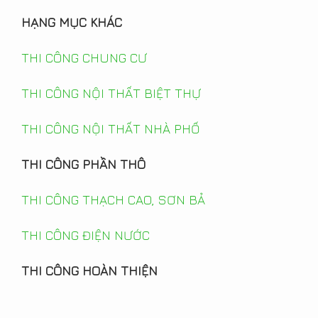
HẠNG MỤC KHÁC
THI CÔNG CHUNG CƯ
THI CÔNG NỘI THẤT BIỆT THỰ
THI CÔNG NỘI THẤT NHÀ PHỐ
THI CÔNG PHẦN THÔ
THI CÔNG THẠCH CAO, SƠN BẢ
THI CÔNG ĐIỆN NƯỚC
THI CÔNG HOÀN THIỆN