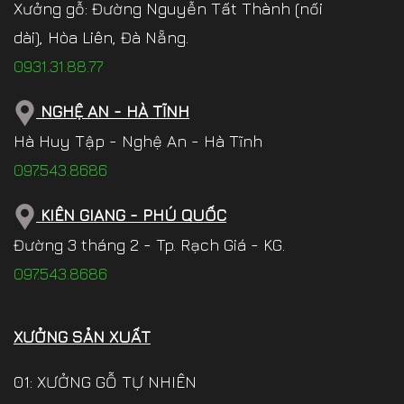
Xưởng gỗ: Đường Nguyễn Tất Thành (nối
dài), Hòa Liên, Đà Nẵng.
0931.31.88.77
NGHỆ AN - HÀ TĨNH
Hà Huy Tập - Nghệ An - Hà Tĩnh
097.543.8686
KIÊN GIANG - PHÚ QUỐC
Đường 3 tháng 2 - Tp. Rạch Giá - KG.
097.543.8686
XƯỞNG SẢN XUẤT
01: XƯỞNG GỖ TỰ NHIÊN