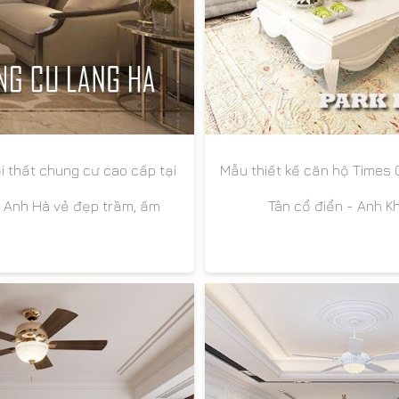
Mẫu thiết kế căn hộ Times Ci
ội thất chung cư cao cấp tại
Tân cổ điển - Anh K
 Anh Hà vẻ đẹp trầm, ấm