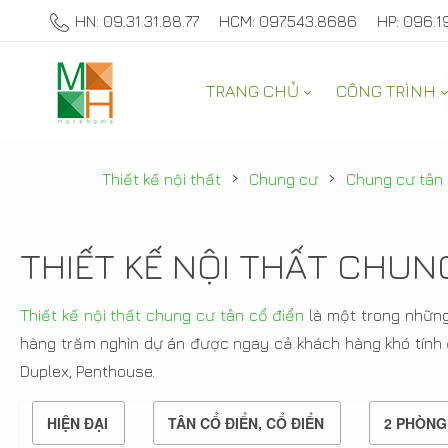
HN: 09.31.31.88.77
HCM: 097.543.8686
HP: 096.1
TRANG CHỦ
CÔNG TRÌNH
›
›
Thiết kế nội thất
Chung cư
Chung cư tân 
THIẾT KẾ NỘI THẤT CHUN
Thiết kế nội thất chung cư tân cổ điển
là một trong nhữn
hàng trăm nghìn dự án được ngay cả khách hàng khó tính 
Duplex, Penthouse.
HIỆN ĐẠI
TÂN CỔ ĐIỂN, CỔ ĐIỂN
2 PHÒNG