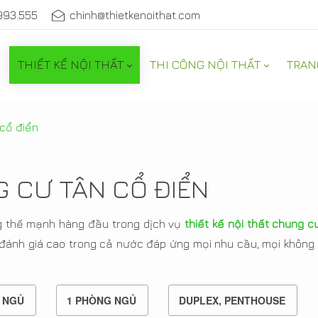
993.555
chinh@thietkenoithat.com
THIẾT KẾ NỘI THẤT
THI CÔNG NỘI THẤT
TRAN
cổ điển
G CƯ TÂN CỔ ĐIỂN
g thế mạnh hàng đầu trong dịch vụ
thiết kế nội thất chung c
đánh giá cao trong cả nước đáp ứng mọi nhu cầu, mọi không 
 NGỦ
1 PHÒNG NGỦ
DUPLEX, PENTHOUSE