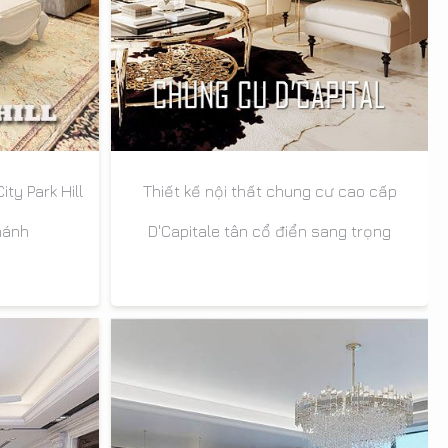
ty Park Hill
Thiết kế nội thất chung cư cao cấp
hánh
D'Capitale tân cổ điển sang trọng