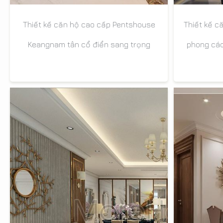
Thiết kế c
Thiết kế căn hộ cao cấp Pentshouse
phong các
Keangnam tân cổ điển sang trọng