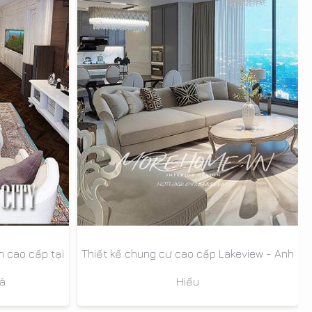
n cao cấp tại
Thiết kế chung cư cao cấp Lakeview - Anh
Hà
Hiếu