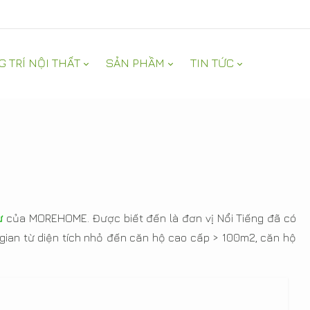
G TRÍ NỘI THẤT
SẢN PHẦM
TIN TỨC
ư
của MOREHOME. Được biết đến là đơn vị Nổi Tiếng đã có
gian từ diện tích nhỏ đến căn hộ cao cấp > 100m2, căn hộ