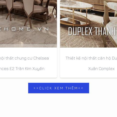
nội thất chung cư Chelsea
Thiết kế nội thất căn hộ D
nces E2 Trần Kim Xuyến
Xuân Complex
>>CLICK XEM THÊM<<