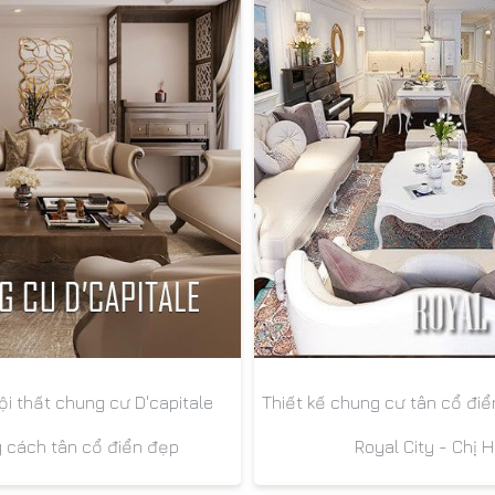
Thiết kế chung cư tân cổ điể
ội thất chung cư D'capitale
Royal City - Chị 
 cách tân cổ điển đẹp