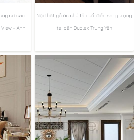
hung cư cao
Nội thất gỗ óc chó tân cổ điển sang trọng
 View - Anh
tại căn Duplex Trung Yên