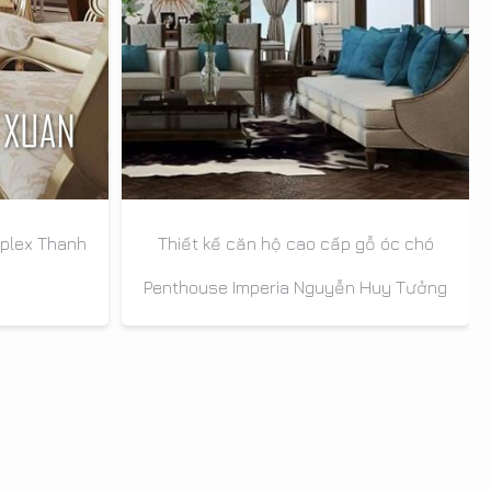
uplex Thanh
Thiết kế căn hộ cao cấp gỗ óc chó
Penthouse Imperia Nguyễn Huy Tưởng