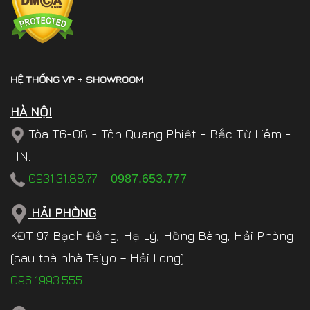
HỆ THỐNG VP + SHOWROOM
HÀ NỘI
Tòa T6-08 - Tôn Quang Phiệt - Bắc Từ Liêm -
HN.
0931.31.88.77
-
0987.653.777
HẢI PHÒNG
KĐT 97 Bạch Đằng, Hạ Lý, Hồng Bàng, Hải Phòng
(sau toà nhà Taiyo – Hải Long)
096.1993.555