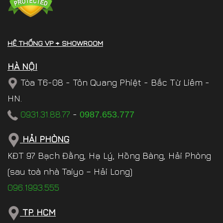
HỆ THỐNG VP + SHOWROOM
HÀ NỘI
Tòa T6-08 - Tôn Quang Phiệt - Bắc Từ Liêm -
HN.
0931.31.88.77
-
0987.653.777
HẢI PHÒNG
KĐT 97 Bạch Đằng, Hạ Lý, Hồng Bàng, Hải Phòng
(sau toà nhà Taiyo – Hải Long)
096.1993.555
TP. HCM