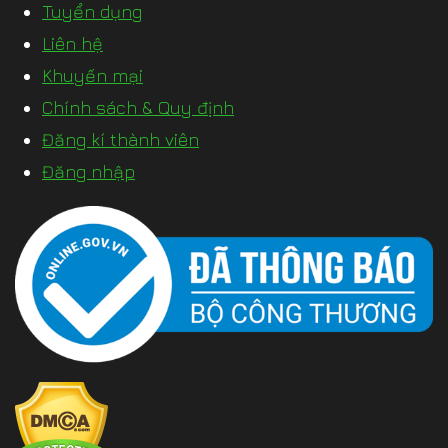
Tuyển dụng
Liên hệ
Khuyến mại
Chính sách & Quy định
Đăng kí thành viên
Đăng nhập