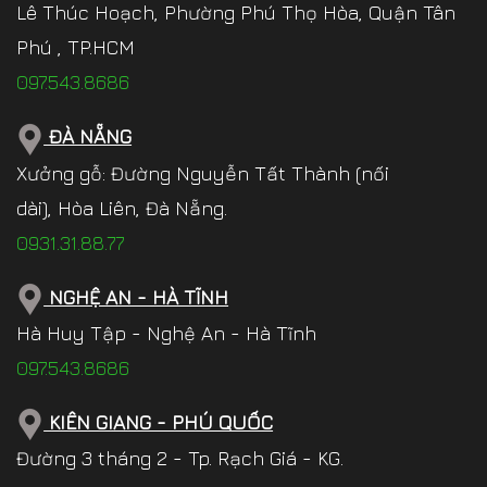
Lê Thúc Hoạch, Phường Phú Thọ Hòa, Quận Tân
Phú , TP.HCM
097.543.8686
ĐÀ NẴNG
Xưởng gỗ: Đường Nguyễn Tất Thành (nối
dài), Hòa Liên, Đà Nẵng.
0931.31.88.77
NGHỆ AN - HÀ TĨNH
Hà Huy Tập - Nghệ An - Hà Tĩnh
097.543.8686
KIÊN GIANG - PHÚ QUỐC
Đường 3 tháng 2 - Tp. Rạch Giá - KG.