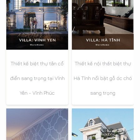
Thiết kế biệt thự tân cổ
Thiết kế nội thất biệt thự
điển sang trọng tại Vĩnh
Hà Tĩnh nổi bật gỗ óc chó
Yên - Vĩnh Phúc
sang trọng