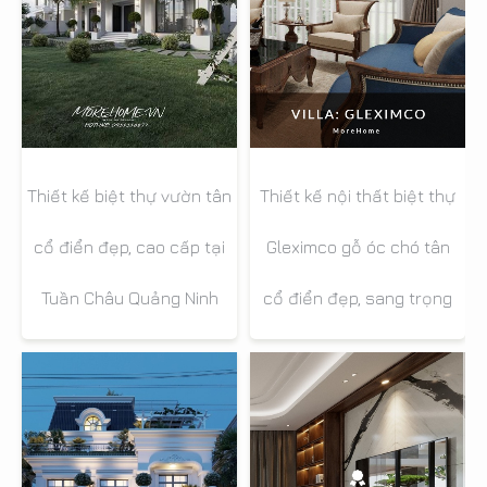
Thiết kế nội thất biệt thự
Thiết kế biệt thự vườn tân
Gleximco gỗ óc chó tân
cổ điển đẹp, cao cấp tại
cổ điển đẹp, sang trọng
Tuần Châu Quảng Ninh