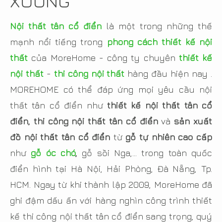
XƯỞNG
Nội thất tân cổ điển
là một trong những thế
mạnh nổi tiếng trong
phong cách thiết kế nội
thất
của MoreHome - công ty chuyên
thiết kế
nội thất
-
thi công nội thất
hàng đầu hiện nay .
MOREHOME có thể đáp ứng mọi yêu cầu nội
thất tân cổ điển như
thiết kế nội thất tân cổ
điển, thi công nội thất tân cổ điển
và
sản xuất
đồ nội thất tân cổ điển
từ
gỗ tự nhiên cao cấp
như
gỗ óc chó
,
gỗ sồi Nga,... trong toàn quốc
điển hình tại Hà Nội, Hải Phòng, Đà Nẵng, Tp.
HCM. Ngay từ khi thành lập 2009, MoreHome đã
ghi đậm dấu ấn với hàng nghìn công trình thiết
kế thi công nội thất tân cổ điển sang trọng, quý