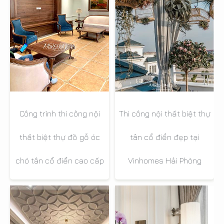
Công trình thi công nội
Thi công nội thất biệt thự
thất biệt thự đồ gỗ óc
tân cổ điển đẹp tại
chó tân cổ điển cao cấp
Vinhomes Hải Phòng