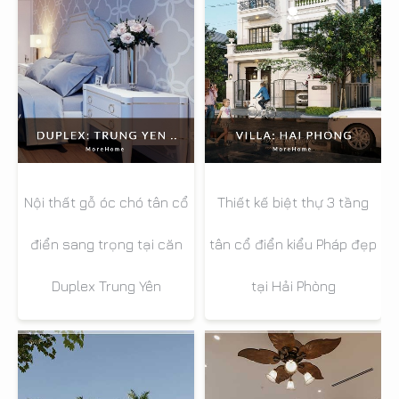
Nội thất gỗ óc chó tân cổ
Thiết kế biệt thự 3 tầng
điển sang trọng tại căn
tân cổ điển kiểu Pháp đẹp
Duplex Trung Yên
tại Hải Phòng