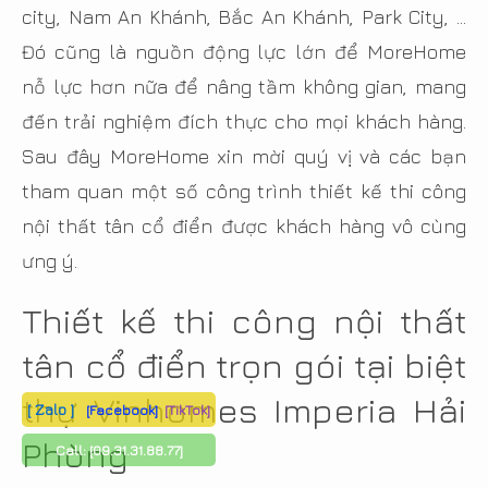
city, Nam An Khánh, Bắc An Khánh, Park City, …
Đó cũng là nguồn động lực lớn để MoreHome
nỗ lực hơn nữa để nâng tầm không gian, mang
đến trải nghiệm đích thực cho mọi khách hàng.
Sau đây MoreHome xin mời quý vị và các bạn
tham quan một số công trình thiết kế thi công
nội thất tân cổ điển được khách hàng vô cùng
ưng ý.
Thiết kế thi công nội thất
tân cổ điển trọn gói tại biệt
thự Vinhomes Imperia Hải
[ Zalo ]
[Facebook]
[TikTok]
Phòng
Call:
[09.31.31.88.77]