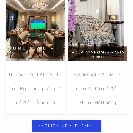
Thiết kế nội thất biệt thự
Thi công nội thất biệt thự
cao cấp tân cổ điển
GreenBay phong cách tân
Marina Hải Phòng
cổ điển gỗ óc chó
>>CLICK XEM THÊM<<