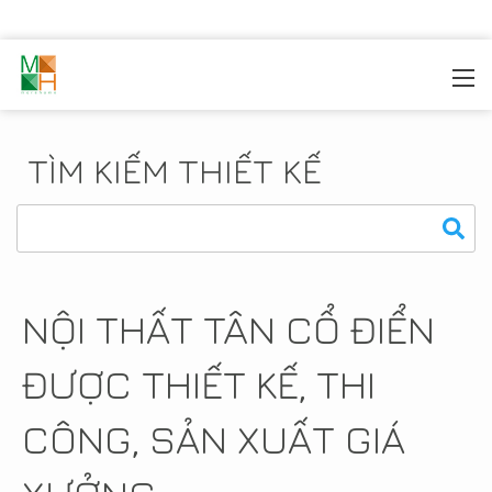
MOREHOME
/
THIẾT KẾ NỘI THẤT
/
NỘI THẤT TÂN CỔ
ĐIỂN
TÌM KIẾM THIẾT KẾ
NỘI THẤT TÂN CỔ ĐIỂN
ĐƯỢC THIẾT KẾ, THI
CÔNG, SẢN XUẤT GIÁ