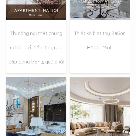
Thi công nội thất chung
Thiết kế biệt thự BaSon
cư tân cổ điển đẹp, cao
Hồ Chí Minh
cấp, sang trọng, quý phái