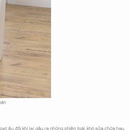
hán
oạt ấy đôi khi lại gây ra những phiền toái, khó sửa chữa hay