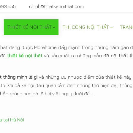
993.555
chinh@thietkenoithat.com
THIẾT KẾ NỘI THẤT
THI CÔNG NỘI THẤT
TRAN
, sang trọng, giá xưởng -
 thất đang được Morehome đẩy mạnh trong những năm gần 
i đã
thiết kế nội thất
và sản xuất ra những mẫu
đồ nội thất t
t thông minh là gì
và những ưu nhược điểm của thiết kế này 
 tới khi cả xã hội đều quan tâm đến những thứ hiện đại, thông
hắn không nên bỏ lỡ bài viết ngay dưới đây.
a tại Hà Nội