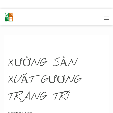
MOREHOME
/
TRANG CHỦ
/
XƯỞNG SẢN XUẤT
/
XƯỞNG GƯƠNG
XƯỞNG SẢN
XUẤT GƯƠNG
TRANG TRÍ