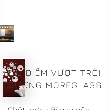
ƯU ĐIỂM VƯỢT TRỘI
GƯƠNG MOREGLASS
Chất lượng Bỉ cao cấp