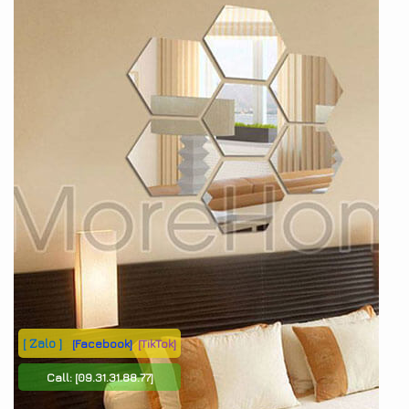
[ Zalo ]
[Facebook]
[TikTok]
Call:
[09.31.31.88.77]