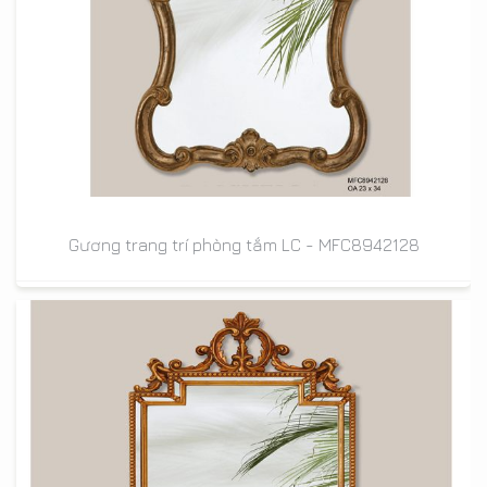
Gương trang trí phòng tắm LC - MFC8942128