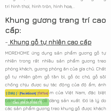
trí hình thoi, hình tròn, hình hoa,…
Khung gương trang trí cao
cấp:
-
Khung gỗ tự nhiên cao cấp
MOREHOME ứng dụng sản phẩm gương gỗ tự
nhiên trong rất nhiều sản phẩm gương treo
phòng khách, gương phòng ăn của gia chủ. Chất
gỗ tự nhiên gồm: gỗ tần bì, gỗ óc chó, gỗ sồi
chống chịu được sự tác động của độ ẩm, ánh
sáng khí hậu nồm ẩm của Việt Nam, đặc biệt
[ Zalo ]
[Facebook]
[TikTok]
bám sơn rất tốt, dễ dàng sản xuất. Đó là lý do
Call:
[09.31.31.88.77]
các sản phẩm gương treo khung gỗ được khách