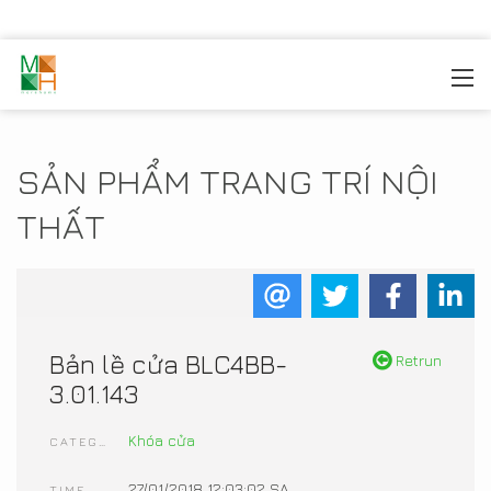
MOREHOME
/
TRANG TRÍ NỘI THẤT
/
SẢN PHẨM NỘI
THẤT
SẢN PHẨM TRANG TRÍ NỘI
THẤT
Bản lề cửa BLC4BB-
Retrun
3.01.143​
Khóa cửa
CATEGORIES
27/01/2018 12:03:02 SA
TIME