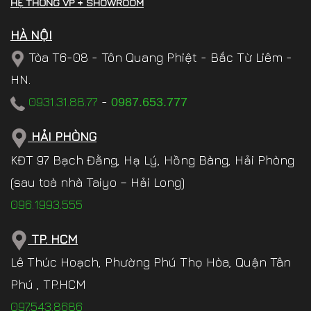
HỆ THỐNG VP + SHOWROOM
HÀ NỘI
Tòa T6-08 - Tôn Quang Phiệt - Bắc Từ Liêm -
HN.
0931.31.88.77
-
0987.653.777
HẢI PHÒNG
KĐT 97 Bạch Đằng, Hạ Lý, Hồng Bàng, Hải Phòng
(sau toà nhà Taiyo – Hải Long)
096.1993.555
TP. HCM
Lê Thúc Hoạch, Phường Phú Thọ Hòa, Quận Tân
Phú , TP.HCM
097.543.8686