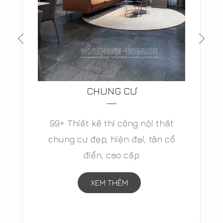
BIỆT THỰ
Thiết kế biệt thự hiện đại, biệt thự
tân cổ điển, biệt thự cao cấp, biệt
thự vườn đẳng cấp- MOREHOME
XEM THÊM