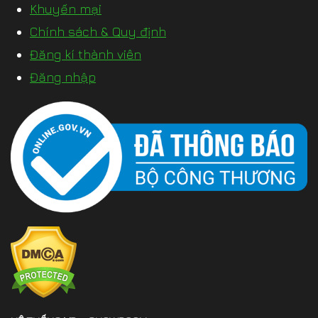
Khuyến mại
Chính sách & Quy định
Đăng kí thành viên
Đăng nhập