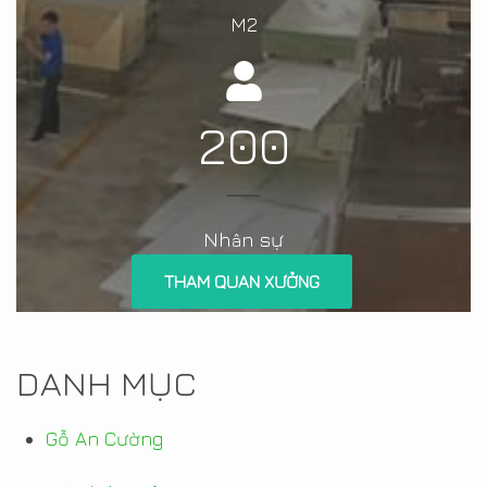
M2
200
Nh
n sự
â
THAM QUAN XƯỞNG
DANH MỤC
Gỗ An Cường