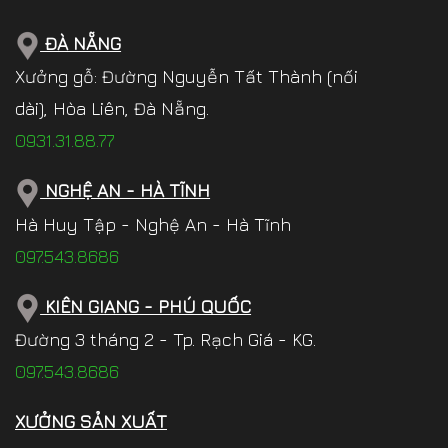
ĐÀ NẴNG
Xưởng gỗ: Đường Nguyễn Tất Thành (nối
dài), Hòa Liên, Đà Nẵng.
0931.31.88.77
NGHỆ AN - HÀ TĨNH
Hà Huy Tập - Nghệ An - Hà Tĩnh
097.543.8686
KIÊN GIANG - PHÚ QUỐC
Đường 3 tháng 2 - Tp. Rạch Giá - KG.
097.543.8686
XƯỞNG SẢN XUẤT