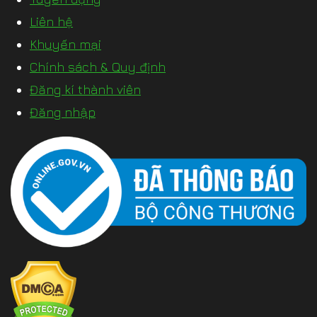
Liên hệ
Khuyến mại
Chính sách & Quy định
Đăng kí thành viên
Đăng nhập