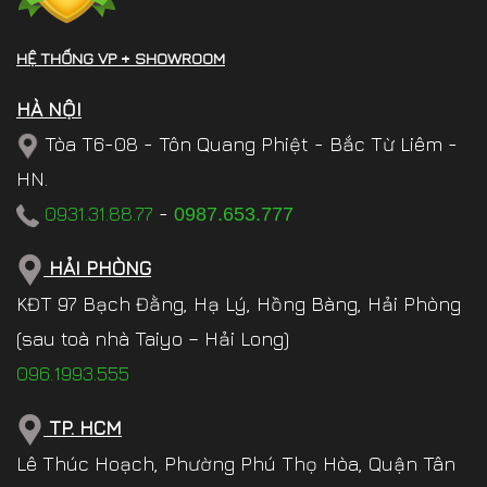
HỆ THỐNG VP + SHOWROOM
HÀ NỘI
Tòa T6-08 - Tôn Quang Phiệt - Bắc Từ Liêm -
HN.
0931.31.88.77
-
0987.653.777
HẢI PHÒNG
KĐT 97 Bạch Đằng, Hạ Lý, Hồng Bàng, Hải Phòng
(sau toà nhà Taiyo – Hải Long)
096.1993.555
TP. HCM
Lê Thúc Hoạch, Phường Phú Thọ Hòa, Quận Tân