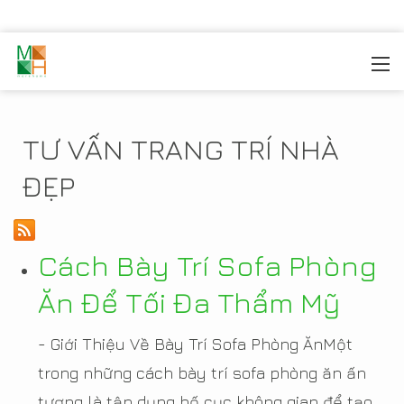
MOREHOME
/
SẢN PHẦM
TƯ VẤN TRANG TRÍ NHÀ
ĐẸP
Cách Bày Trí Sofa Phòng
Ăn Để Tối Đa Thẩm Mỹ
- Giới Thiệu Về Bày Trí Sofa Phòng ĂnMột
trong những cách bày trí sofa phòng ăn ấn
tượng là tận dụng bố cục không gian để tạo