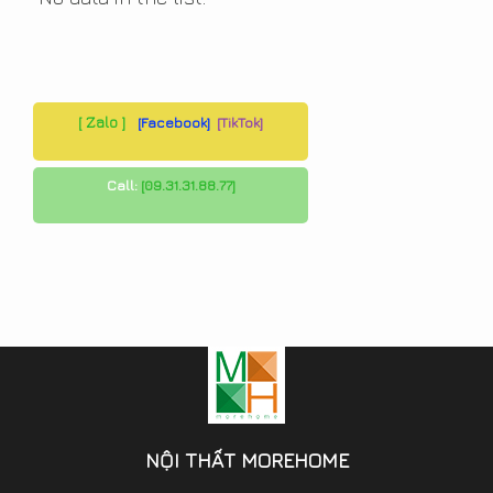
[ Zalo ]
[Facebook]
[TikTok]
Call:
[09.31.31.88.77]
NỘI THẤT MOREHOME