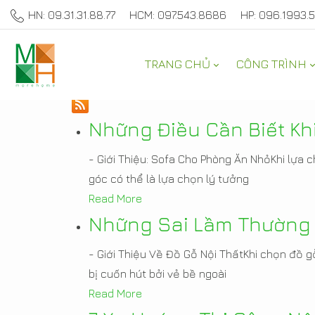
HN: 09.31.31.88.77
HCM: 097.543.8686
HP: 096.1993.
TRANG CHỦ
CÔNG TRÌNH
TƯ VẤN TRANG TRÍ NH
Những Điều Cần Biết K
- Giới Thiệu: Sofa Cho Phòng Ăn NhỏKhi lựa 
góc có thể là lựa chọn lý tưởng
Read More
Những Sai Lầm Thường 
- Giới Thiệu Về Đồ Gỗ Nội ThấtKhi chọn đồ g
bị cuốn hút bởi vẻ bề ngoài
Read More