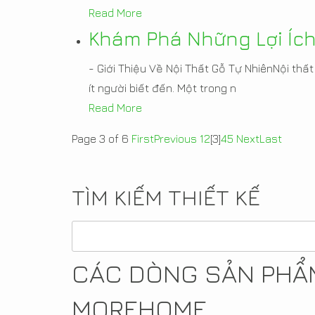
Read More
Khám Phá Những Lợi Ích
- Giới Thiệu Về Nội Thất Gỗ Tự NhiênNội th
ít người biết đến. Một trong n
Read More
Page 3 of 6
First
Previous
1
2
[3]
4
5
Next
Last
TÌM KIẾM THIẾT KẾ
CÁC DÒNG SẢN PHẨM
MOREHOME