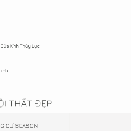
 Cửa Kính Thủy Lực
minh
I THẤT ĐẸP
NG CƯ SEASON