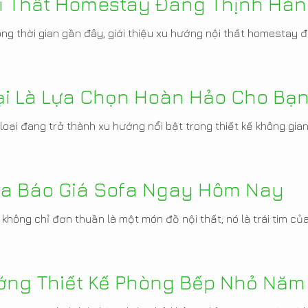
ội Thất Homestay Đang Thịnh Hà
ng thời gian gần đây, giới thiệu xu hướng nội thất homestay 
oại Là Lựa Chọn Hoàn Hảo Cho Bạ
m loại đang trở thành xu hướng nổi bật trong thiết kế không gi
Tra Báo Giá Sofa Ngay Hôm Nay
không chỉ đơn thuần là một món đồ nội thất; nó là trái tim của
ớng Thiết Kế Phòng Bếp Nhỏ Năm