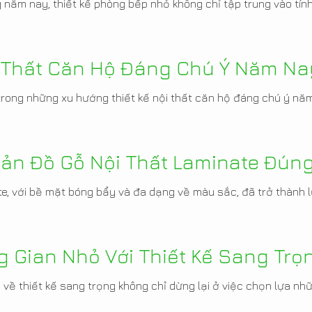
g năm nay, thiết kế phòng bếp nhỏ không chỉ tập trung vào tí
i Thất Căn Hộ Đáng Chú Ý Năm Na
 trong những xu hướng thiết kế nội thất căn hộ đáng chú ý nă
ản Đồ Gỗ Nội Thất Laminate Đún
e, với bề mặt bóng bẩy và đa dạng về màu sắc, đã trở thành lự
g Gian Nhỏ Với Thiết Kế Sang Trọ
u về thiết kế sang trọng không chỉ dừng lại ở việc chọn lựa nh