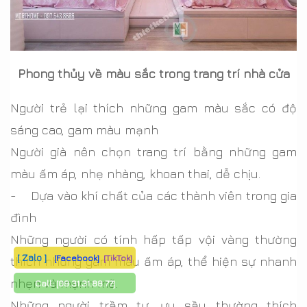
Phong thủy về màu sắc trong trang trí nhà cửa
Người trẻ lại thích những gam màu sắc có độ
sáng cao, gam màu mạnh
Người già nên chọn trang trí bằng những gam
màu ấm áp, nhẹ nhàng, khoan thai, dễ chịu.
- Dựa vào khí chất của các thành viên trong gia
đình
Những người có tính hấp tấp vội vàng thường
[ Zalo ]
[Facebook]
[TikTok]
thích những gam màu ấm áp, thể hiện sự nhanh
nhẹn và mạnh mẽ.
Call:
[09.31.31.88.77]
Những người trầm tư, ưu sầu thường thích