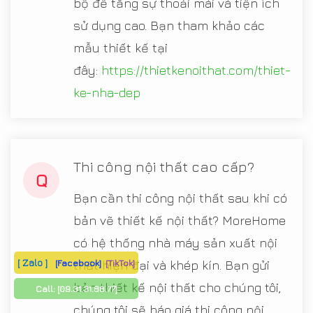
bộ để tăng sự thoải mái và tiện ích
sử dụng cao. Bạn tham khảo các
mẫu thiết kế tại
đây:
https://thietkenoithat.com/thiet-
ke-nha-dep
Thi công nội thất cao cấp?
Q
Bạn cần thi công nội thất sau khi có
bản vẽ thiết kế nội thất? MoreHome
có hệ thống nhà máy sản xuất nội
[ Zalo ]
[Facebook]
[TikTok]
thất hiện đại và khép kín. Bạn gửi
bản thiết kế nội thất cho chúng tôi,
Call:
[09.31.31.88.77]
chúng tôi sẽ báo giá thi công nội