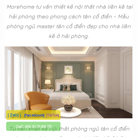
Morehome tư vấn thiết kế nội thất nhà liền kề tại
hải phòng theo phong cách tân cổ điển – Mẫu
phòng ngủ master tân cổ điển đẹp cho nhà liền
kề ở hải phòng.
[ Zalo ]
[Facebook]
[TikTok]
Call:
[09.31.31.88.77]
Tư vấn thiết kế nội thất phòng ngủ tân cổ điển