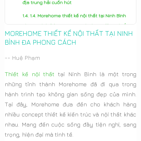
địa trung hải cuốn hút
1.4. Morehome thiết kế nội thất tại Ninh Bình
phong cách Đông Dương (Indochine) đậm nét Á
MOREHOME THIẾT KẾ NỘI THẤT TẠI NINH
Đông
BÌNH ĐA PHONG CÁCH
1.5. Thiết kế nội thất Bohemian phóng khoáng
-- Huệ Phạm
1.6. Thiết kế nội thất tại Ninh Bình phong cách
Minimalism tinh tế, giản dị
Thiết kế nội thất
tại Ninh Bình là một trong
những tỉnh thành Morehome đã đi qua trong
1.7. Thiết kế nội thất nhà ở Ninh Bình phong
hành trình tạo không gian sống đẹp của mình.
cách Scandinavian đơn giản, tinh tế và tiện nghi
Tại đây, Morehome đưa đến cho khách hàng
1.8. Ý tưởng thiết kế nội thất Ninh Bình phong
nhiều concept thiết kế kiến trúc và nội thất khác
cách vintage hoài cổ
nhau. Mang đến cuộc sống đầy tiện nghi, sang
1.9. Thiết kế nội thất tại Ninh Bình phong cách
trọng, hiện đại mà tinh tế.