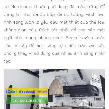
sư Morehome thường sử dụng đá màu trắng để
trang trí như: đá ốp bếp, đá ốp tường, vách tivi…
Ánh sáng luôn là yêu cầu mật thiết của thể loại
không gian này. Cách tốt nhất để tạo nên một
ngôi nhà mang phong cách Scandinavian hoàn
hảo là hãy để ánh sáng tự nhiên tràn vào căn
phòng thay vì sử dụng quá nhiều ánh sáng nhân
tạo.
[ Zalo ]
[Facebook]
[TikTok]
Call:
[09.31.31.88.77]