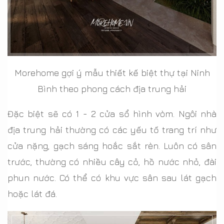
Morehome gợi ý mẫu thiết kế biệt thự tại Ninh
Bình theo phong cách địa trung hải
Đặc biệt sẽ có 1 - 2 cửa sổ hình vòm. Ngôi nhà
địa trung hải thường có các yếu tố trang trí như
cửa nặng, gạch sáng hoắc sắt rèn. Luôn có sân
trước, thường có nhiều cây cỏ, hồ nước nhỏ, đài
phun nước. Có thể có khu vực sân sau lát gạch
hoặc lát đá.