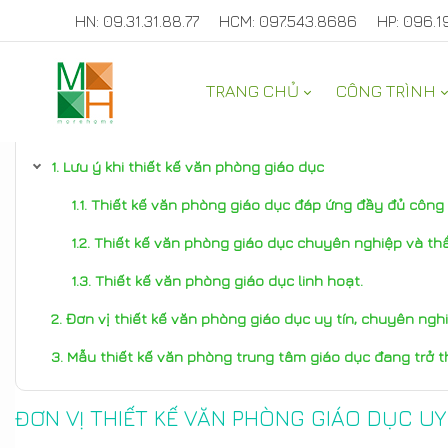
HN: 09.31.31.88.77
HCM: 097.543.8686
HP: 096.1
TRANG CHỦ
CÔNG TRÌNH
TƯ VẤN NỘI THẤT NHÀ ĐẸP
Lưu ý khi thiết kế văn phòng giáo dục
Thiết kế văn phòng giáo dục đáp ứng đầy đủ công 
Thiết kế văn phòng giáo dục chuyên nghiệp và th
Thiết kế văn phòng giáo dục linh hoạt.
Đơn vị thiết kế văn phòng giáo dục uy tín, chuyên nghi
Mẫu thiết kế văn phòng trung tâm giáo dục đang trở 
ĐƠN VỊ THIẾT KẾ VĂN PHÒNG GIÁO DỤC UY