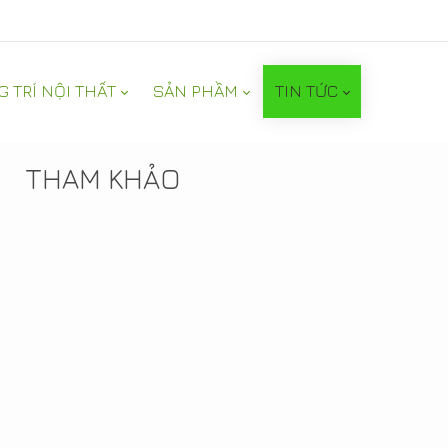
G TRÍ NỘI THẤT
SẢN PHẦM
TIN TỨC
TIN NỔI BẬT
THAM KHẢO