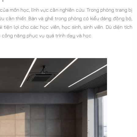
của môn học, lĩnh vực cần nghiên cứu. Trong phòng trang bị
ứu cần thiết. Bàn và ghế trong phòng có kiểu dáng đồng bộ,
tiện lợi cho các học viên, học sinh, sinh viên. Dù diện tích
ủ công năng phục vụ quá trình dạy và học.