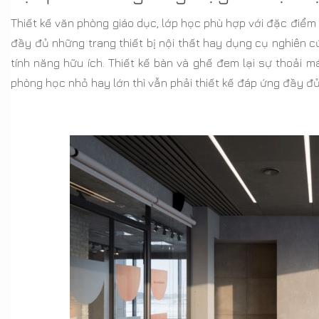
Thiết kế văn phòng giáo dục, lớp học phù hợp với đặc điểm 
đầy đủ những trang thiết bị nội thất hay dụng cụ nghiên c
tính năng hữu ích. Thiết kế bàn và ghế đem lại sự thoải mái 
phòng học nhỏ hay lớn thì vẫn phải thiết kế đáp ứng đầy đ