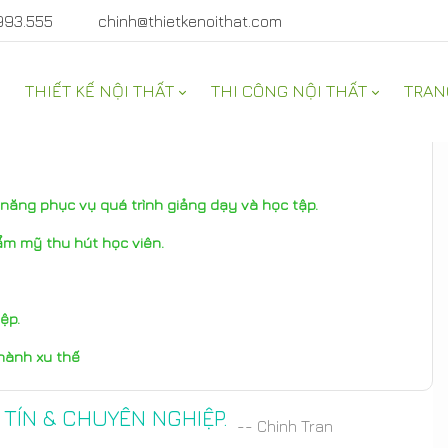
993.555
chinh@thietkenoithat.com
THIẾT KẾ NỘI THẤT
THI CÔNG NỘI THẤT
TRAN
năng phục vụ quá trình giảng dạy và học tập.
ẩm mỹ thu hút học viên.
ệp.
thành xu thế
 TÍN & CHUYÊN NGHIỆP.
-- Chinh Tran