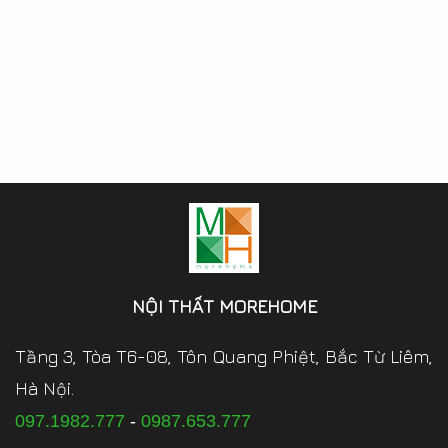
NỘI THẤT MOREHOME
Tầng 3, Tòa T6-08, Tôn Quang Phiệt, Bắc Từ Liêm,
Hà Nội.
097.1982.777
-
0987.653.777