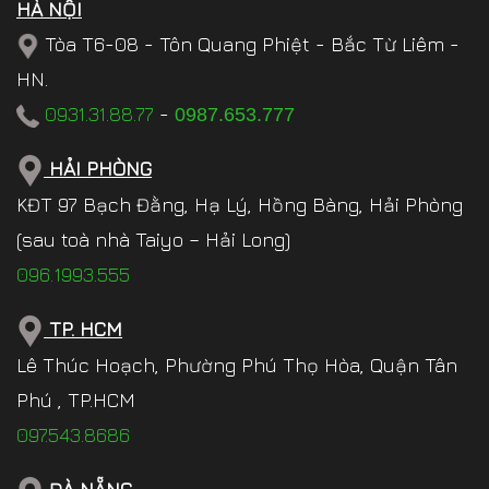
HÀ NỘI
Tòa T6-08 - Tôn Quang Phiệt - Bắc Từ Liêm -
HN.
0931.31.88.77
-
0987.653.777
HẢI PHÒNG
KĐT 97 Bạch Đằng, Hạ Lý, Hồng Bàng, Hải Phòng
(sau toà nhà Taiyo – Hải Long)
096.1993.555
TP. HCM
Lê Thúc Hoạch, Phường Phú Thọ Hòa, Quận Tân
Phú , TP.HCM
097.543.8686