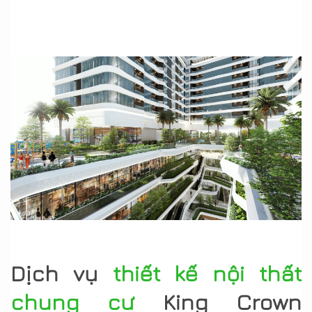
Dịch vụ
thiết kế nội thất
chung cư
King Crown