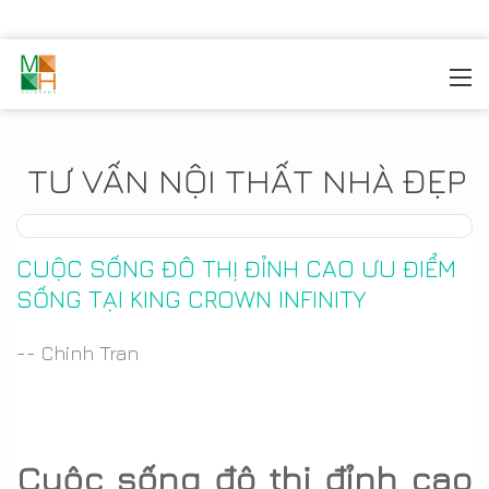
MOREHOME
/
TIN TỨC
TƯ VẤN NỘI THẤT NHÀ ĐẸP
CUỘC SỐNG ĐÔ THỊ ĐỈNH CAO ƯU ĐIỂM
SỐNG TẠI KING CROWN INFINITY
-- Chinh Tran
Cuộc sống đô thị đỉnh cao