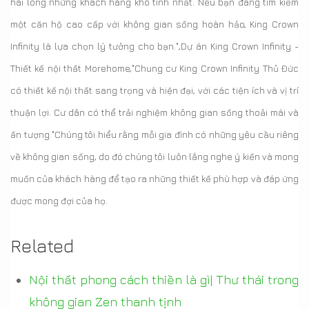
hài lòng những khách hàng khó tính nhất. Nếu bạn đang tìm kiếm
một căn hộ cao cấp với không gian sống hoàn hảo, King Crown
Infinity là lựa chọn lý tưởng cho bạn.",Dự án King Crown Infinity -
Thiết kế nội thất Morehome,"Chung cư King Crown Infinity Thủ Đức
có thiết kế nội thất sang trọng và hiện đại, với các tiện ích và vị trí
thuận lợi. Cư dân có thể trải nghiệm không gian sống thoải mái và
ấn tượng."
Chúng tôi hiểu rằng mỗi gia đình có những yêu cầu riêng
về không gian sống, do đó chúng tôi luôn lắng nghe ý kiến ​​và mong
muốn của khách hàng để tạo ra những thiết kế phù hợp và đáp ứng
được mong đợi của họ.
Related
Nội thất phong cách thiền là gì| Thư thái trong
không gian Zen thanh tịnh