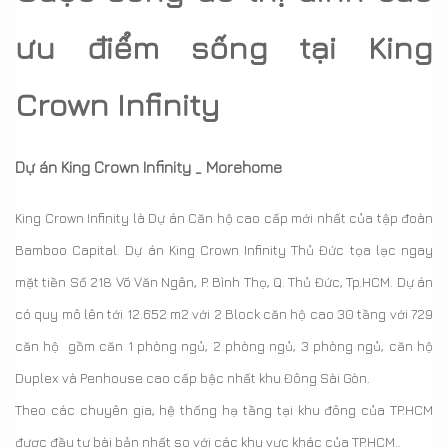
ưu điểm sống tại King
Crown Infinity
Dự án King Crown Infinity _ Morehome
King Crown Infinity là Dự án Căn hộ cao cấp mới nhất của tập đoàn
Bamboo Capital. Dự án King Crown Infinity Thủ Đức tọa lạc ngay
mặt tiền Số 218 Võ Văn Ngân, P. Bình Thọ, Q. Thủ Đức, Tp.HCM. Dự án
có quy mô lên tới 12.652 m2 với 2 Block căn hộ cao 30 tầng với 729
căn hộ gồm căn 1 phòng ngủ, 2 phòng ngủ, 3 phòng ngủ, căn hộ
Duplex và Penhouse cao cấp bậc nhất khu Đông Sài Gòn.
Theo các chuyên gia, hệ thống hạ tầng tại khu đông của TP.HCM
được đầu tư bài bản nhất so với các khu vực khác của TP.HCM.
.