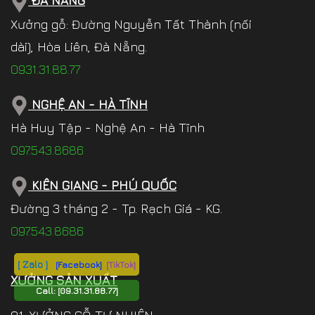
ĐÀ NẴNG
Xưởng gỗ: Đường Nguyễn Tất Thành (nối
dài), Hòa Liên, Đà Nẵng.
0931.31.88.77
NGHỆ AN - HÀ TĨNH
Hà Huy Tập - Nghệ An - Hà Tĩnh
097.543.8686
KIÊN GIANG - PHÚ QUỐC
Đường 3 tháng 2 - Tp. Rạch Giá - KG.
097.543.8686
[ Zalo ]
[Facebook]
[TikTok]
XƯỞNG SẢN XUẤT
Call:
[09.31.31.88.77]