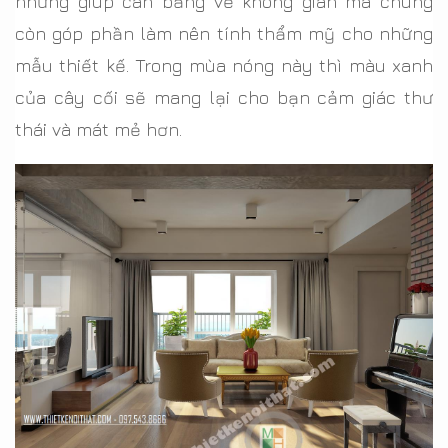
những giúp cân bằng về không gian mà chúng
còn góp phần làm nên tính thẩm mỹ cho những
mẫu thiết kế. Trong mùa nóng này thì màu xanh
của cây cối sẽ mang lại cho bạn cảm giác thư
thái và mát mẻ hơn.