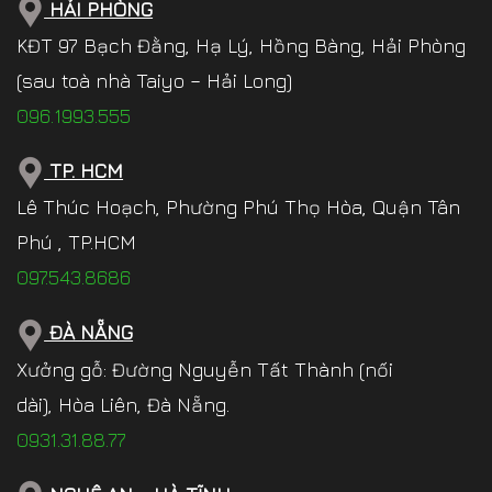
HẢI PHÒNG
KĐT 97 Bạch Đằng, Hạ Lý, Hồng Bàng, Hải Phòng
(sau toà nhà Taiyo – Hải Long)
096.1993.555
TP. HCM
Lê Thúc Hoạch, Phường Phú Thọ Hòa, Quận Tân
Phú , TP.HCM
097.543.8686
ĐÀ NẴNG
Xưởng gỗ: Đường Nguyễn Tất Thành (nối
dài), Hòa Liên, Đà Nẵng.
0931.31.88.77