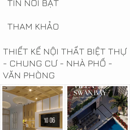
TIN NỔI BẬT
THAM KHẢO
THIẾT KẾ NỘI THẤT BIỆT THỰ
- CHUNG CƯ - NHÀ PHỐ -
VĂN PHÒNG