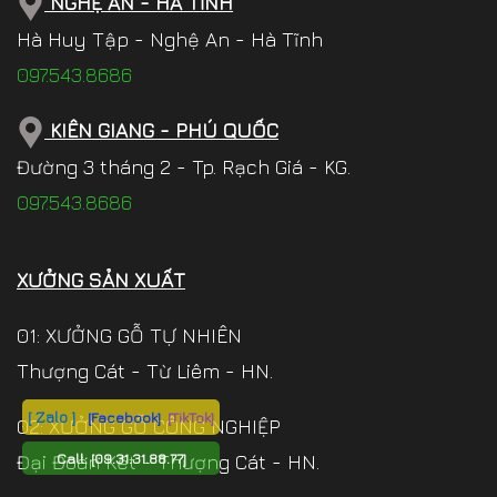
NGHỆ AN - HÀ TĨNH
Hà Huy Tập - Nghệ An - Hà Tĩnh
097.543.8686
KIÊN GIANG - PHÚ QUỐC
Đường 3 tháng 2 - Tp. Rạch Giá - KG.
097.543.8686
XƯỞNG SẢN XUẤT
01: XƯỞNG GỖ TỰ NHIÊN
Thượng Cát - Từ Liêm - HN.
[ Zalo ]
[Facebook]
[TikTok]
02: XƯỞNG GỖ CÔNG NGHIỆP
Call:
[09.31.31.88.77]
Đại Đoàn Kết - Thượng Cát - HN.