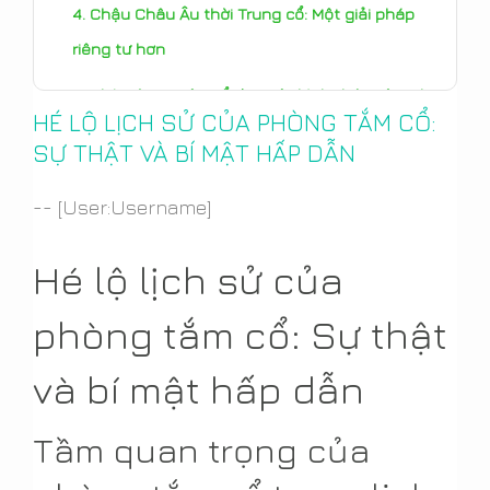
Chậu Châu Âu thời Trung cổ: Một giải pháp
riêng tư hơn
Nhà tiêu Ai Cập cổ đại: Một hình thức vệ sinh
HÉ LỘ LỊCH SỬ CỦA PHÒNG TẮM CỔ:
sơ khai
SỰ THẬT VÀ BÍ MẬT HẤP DẪN
-- [User:Username]
Onsen Nhật Bản: Suối nước nóng truyền
thống để thư giãn
Hé lộ lịch sử của
Kết luận: Di sản lâu dài của phòng tắm cổ
phòng tắm cổ: Sự thật
và bí mật hấp dẫn
Tầm quan trọng của