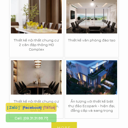
Thiết kế nội thất chung cư
Thiết kế văn phòng đào tạo
2 căn đập thông MD
Complex
Thiết kế nội thất chung cư
Ấn tượng với thiết kế biệt
Hoàng Đạo Thúy hiện đại,
thự đảo Ecopark - hiện đại,
[ Zalo ]
[Facebook]
[TikTok]
tinh tế.
đẳng cấp và sang trọng
Call:
[09.31.31.88.77]
MORE