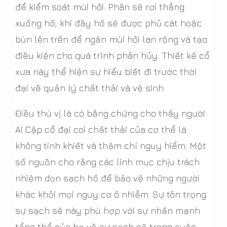
để kiểm soát mùi hôi. Phân sẽ rơi thẳng
xuống hố, khi đầy hố sẽ được phủ cát hoặc
bùn lên trên để ngăn mùi hôi lan rộng và tạo
điều kiện cho quá trình phân hủy. Thiết kế cổ
xưa này thể hiện sự hiểu biết đi trước thời
đại về quản lý chất thải và vệ sinh.
Điều thú vị là có bằng chứng cho thấy người
Ai Cập cổ đại coi chất thải của cơ thể là
không tinh khiết và thậm chí nguy hiểm. Một
số nguồn cho rằng các linh mục chịu trách
nhiệm dọn sạch hố để bảo vệ những người
khác khỏi mọi nguy cơ ô nhiễm. Sự tôn trọng
sự sạch sẽ này phù hợp với sự nhấn mạnh
tổng thể của họ về sự sạch sẽ trong cuộc