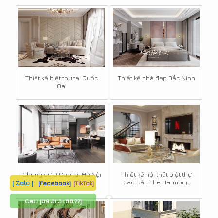
Thiết kế biệt thự tại Quốc
Thiết kế nhà đẹp Bắc Ninh
Oai
Chung cư D'Capital Hà Nội
Thiết kế nội thất biệt thự
cao cấp The Harmony
[ Zalo ]
[Facebook]
[TikTok]
Call:
[09.31.31.88.77]