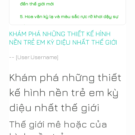
đến thế giới mới
Hoa văn kỳ lạ và màu sắc rực rỡ khơi dậy sự
sáng tạo
KHÁM PHÁ NHỮNG THIẾT KẾ HÌNH
Hình nền được cá nhân hóa mang lại cảm
NỀN TRẺ EM KỲ DIỆU NHẤT THẾ GIỚI
giác thực sự kỳ diệu
-- [User:Username]
Kết luận: Biến căn phòng của con bạn thành
xứ sở thần tiên kỳ diệu
Khám phá những thiết
kế hình nền trẻ em kỳ
diệu nhất thế giới
Thế giới mê hoặc của