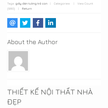
Tags:
giấy dán tường trẻ con
|
Categories:
|
View Count
(980)
|
Return
About the Author
THIẾT KẾ NỘI THẤT NHÀ
ĐẸP