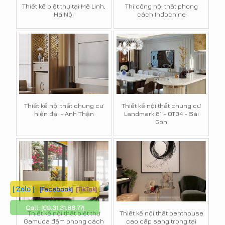
Thiết kế biệt thự tại Mê Linh,
Thi công nội thất phong
Hà Nội
cách Indochine
Thiết kế nội thất chung cư
Thiết kế nội thất chung cư
hiện đại - Anh Thận
Landmark 81 - OT04 - Sài
Gòn
[ Zalo ]
[Facebook]
[TikTok]
Call:
[09.31.31.88.77]
Thiết kế nội thất biệt thự
Thiết kế nội thất penthouse
Gamuda đậm phong cách
cao cấp sang trọng tại