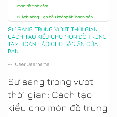
món đồ tình cảm
Ánh sáng: Tạo bầu không khí hoàn hảo
Kết luận: Nâng cao trải nghiệm ăn uống của
SỰ SANG TRỌNG VƯỢT THỜI GIAN:
CÁCH TẠO KIỂU CHO MÓN ĐỒ TRUNG
bạn với sự sang trọng vượt thời gian.
TÂM HOÀN HẢO CHO BÀN ĂN CỦA
BẠN
-- [User:Username]
Sự sang trọng vượt
thời gian: Cách tạo
kiểu cho món đồ trung