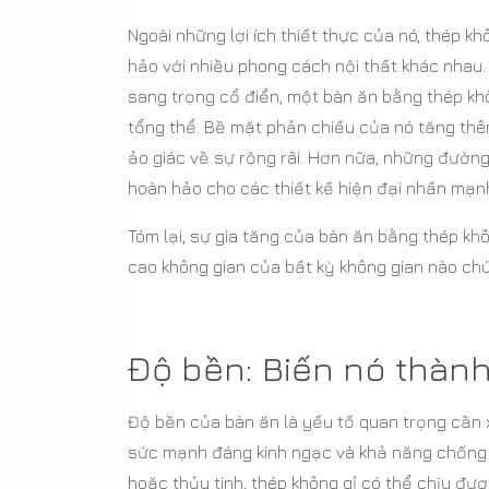
Ngoài những lợi ích thiết thực của nó, thép k
hảo với nhiều phong cách nội thất khác nhau.
sang trọng cổ điển, một bàn ăn bằng thép kh
tổng thể. Bề mặt phản chiếu của nó tăng thê
ảo giác về sự rộng rãi. Hơn nữa, những đường
hoàn hảo cho các thiết kế hiện đại nhấn mạnh
Tóm lại, sự gia tăng của bàn ăn bằng thép kh
cao không gian của bất kỳ không gian nào chú
Độ bền: Biến nó thàn
Độ bền của bàn ăn là yếu tố quan trọng cần x
sức mạnh đáng kinh ngạc và khả năng chống 
hoặc thủy tinh, thép không gỉ có thể chịu đư