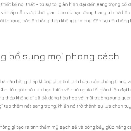
hiết kế nội thất - từ sự tối giản hiện đại đến sang trọng cổ đ
 vẻ hấp dẫn vượt thời gian. Cho dù bạn đang trang trí nhà bếp
hời thượng, bàn ăn bằng thép không gỉ mang đến sự cân bằng
àng bổ sung mọi phong cách
àn ăn bằng thép không gỉ là tính linh hoạt của chúng trong v
Cho dù ngôi nhà của bạn thiên về chủ nghĩa tối giản hiện đại 
ng thép không gỉ sẽ dễ dàng hòa hợp với môi trường xung qua
gỉ tạo thêm nét sang trọng, khiến nó trở thành sự lựa chọn tu
không gỉ tạo ra tính thẩm mỹ sạch sẽ và bóng bẩy giúp nâng c