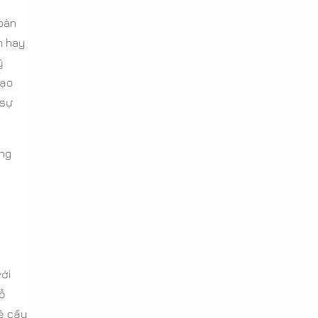
hoàn
n hay
ỹ
tạo
 sự
âng
với
gỗ
về cấu