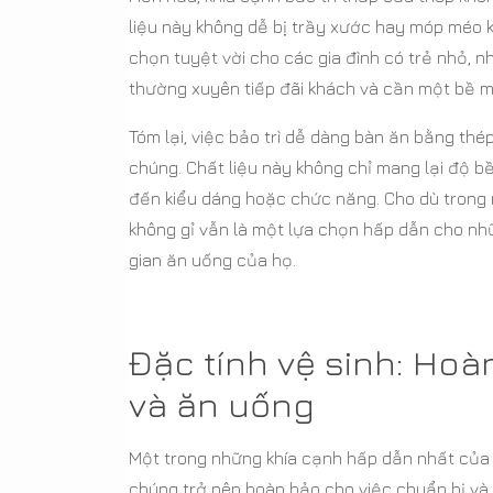
liệu này không dễ bị trầy xước hay móp méo k
chọn tuyệt vời cho các gia đình có trẻ nhỏ, 
thường xuyên tiếp đãi khách và cần một bề m
Tóm lại, việc bảo trì dễ dàng bàn ăn bằng th
chúng. Chất liệu này không chỉ mang lại độ 
đến kiểu dáng hoặc chức năng. Cho dù trong 
không gỉ vẫn là một lựa chọn hấp dẫn cho nhữ
gian ăn uống của họ.
Đặc tính vệ sinh: Hoà
và ăn uống
Một trong những khía cạnh hấp dẫn nhất của b
chúng trở nên hoàn hảo cho việc chuẩn bị và 