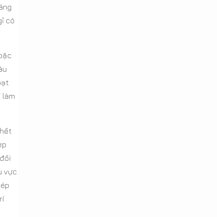
oáng
gỉ có
hoặc
àu
oạt
ỉ làm
 hết
ợp
đối
u vực
hép
rí