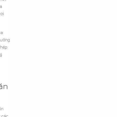
ựa
ười
ủa
 hưởng
thép
ng
ăn
ến
ư các