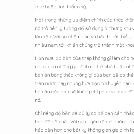
trúc hoặc tính thẩm mỹ.
Một trong những ưu điểm chính của thép khô
nó trở nên lý tưởng để sử dụng ở những khu vự
lộn xộn. Với sự chăm sóc và bảo trì tối thiểu
nhiều năm tới, khiến chúng trở thành một khoả
Hơn nữa, độ bền của thép không gỉ làm cho n
có lợi cho những gia đình có trẻ nhỏ hoặc nh
bàn ăn bằng thép không gỉ của bạn sẽ có thể 
tràn nước hay những bữa tiệc tối huyên náo.
bàn ăn của bạn sẽ không chỉ phục vụ mục đí
nó.
Chỉ riêng độ bền đã đủ lý do để bạn cân nhắc
hợp độ bền này với sự quyến rũ mà những chi
hấp dẫn hơn cho bất kỳ không gian gia đình 