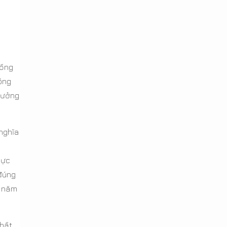
iống
hông
 tưởng
 nghĩa
hực
đúng
u năm
chất