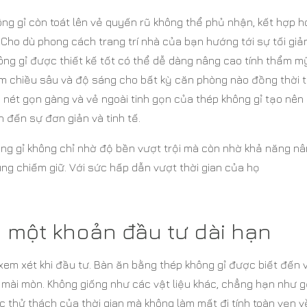
hông gỉ còn toát lên vẻ quyến rũ không thể phủ nhận, kết hợp 
 Cho dù phong cách trang trí nhà của bạn hướng tới sự tối giả
ông gỉ được thiết kế tốt có thể dễ dàng nâng cao tính thẩm m
m chiều sâu và độ sáng cho bất kỳ căn phòng nào đồng thời 
 nét gọn gàng và vẻ ngoài tinh gọn của thép không gỉ tạo nên
 đến sự đơn giản và tinh tế.
ông gỉ không chỉ nhờ độ bền vượt trội mà còn nhờ khả năng n
ng chiếm giữ. Với sức hấp dẫn vượt thời gian của họ
h một khoản đầu tư dài hạn
em xét khi đầu tư. Bàn ăn bằng thép không gỉ được biết đến 
mài mòn. Không giống như các vật liệu khác, chẳng hạn như 
ợc thử thách của thời gian mà không làm mất đi tính toàn vẹn 