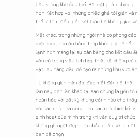
bầu không khí tổng thể. Bề mặt phản chiếu p
hơn. Kết hợp với những chiếc ghế tối giản và
thể là tâm điểm gắn kết toàn bộ không gian vớ
Mặt khác, trong những ngôi nhà có phong các
mộc mạc, bàn ăn bằng thép không gỉ sẽ bổ s
lạnh hơn mang lại sự cân bằng cho kết cấu ấm
vốn có trong việc tích hợp thiết kế, không có 
vật liệu hàng đầu để tạo ra những khu vực 
Từ không gian hiện đại đẹp mắt đến nội thất
lần này đến lần khác tại sao chúng là yếu tố 
hoàn hảo với bất kỳ khung cảnh nào cho thấy 
với các chủ nhà cũng như các nhà thiết kế. 
sinh hoạt của mình trong khi vẫn duy trì ch
không gỉ tuyệt đẹp - nó chắc chắn sẽ là một 
bạn đã chọn