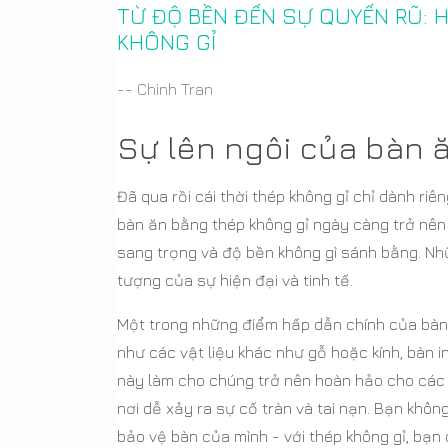
TỪ ĐỘ BỀN ĐẾN SỰ QUYẾN RŨ: 
KHÔNG GỈ
-- Chinh Tran
Sự lên ngôi của bàn ă
Đã qua rồi cái thời thép không gỉ chỉ dành r
bàn ăn bằng thép không gỉ ngày càng trở nên 
sang trọng và độ bền không gì sánh bằng. Nhữ
tượng của sự hiện đại và tinh tế.
Một trong những điểm hấp dẫn chính của bàn 
như các vật liệu khác như gỗ hoặc kính, bàn 
này làm cho chúng trở nên hoàn hảo cho các 
nơi dễ xảy ra sự cố tràn và tai nạn. Bạn khôn
bảo vệ bàn của mình - với thép không gỉ, bạn