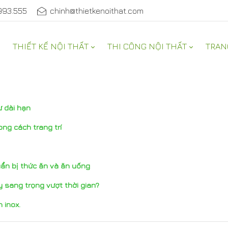
993.555
chinh@thietkenoithat.com
THIẾT KẾ NỘI THẤT
THI CÔNG NỘI THẤT
TRAN
ư dài hạn
ng cách trang trí
uẩn bị thức ăn và ăn uống
 sang trọng vượt thời gian?
 inox.