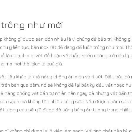
ó trông như mới
p không gỉ được săn đón nhiều là vì chúng dễ bảo trì. Không g
chú ý liên tục, bàn inox rất dễ dàng để luôn trông như mới. T
hể làm sạch mọi vết đổ hoặc vết bẩn, khiến chúng trở nên lý
 mại nơi thời gian là quý giá.
 vật liệu khác là khả năng chống ăn mòn và rỉ sét. Điều này có
t trên bàn qua đêm, nó sẽ không để lại bất kỳ dấu vết hoặc hư
 khả năng chống vết bẩn tự nhiên nên ngay cả những vết bẩn t
 xóa sạch mà không tốn nhiều công sức. Nếu được chăm sóc 
hất lượng cao sẽ giữ được độ sáng bóng ấn tượng trong nhiề
 gỉ không chỉ dừng lại ở việc làm sạch. Với tính chất bền bỉ, 