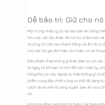
Dễ bảo trì: Giữ cho n
Một trong nhiều lý do tại sao bàn ăn bằng thé
như các vật liệu khác đòi hỏi sự chăm sóc và 
thường chỉ cần lau nhanh bằng vải ẩm là có t
cho các hộ gia đình bận rộn hoặc cơ sở thương
Điều khiến thép không gỉ khác biệt so với các
là ngay cả khi bạn vô tình để một chiếc ly ướ
hỏng khó coi nào. Ngoài ra, thép không gỉ có
phẩm cứng đầu nhất cũng có thể dễ dàng bị
cách và vệ sinh thường xuyên, bàn ăn inox c
tới.
Hơn nữa, khía cạnh bảo trì thấp của thép không