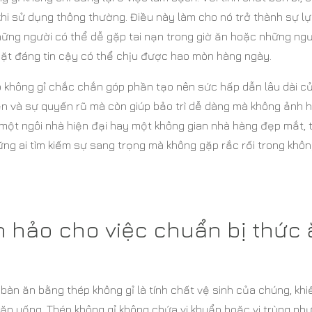
hi sử dụng thông thường. Điều này làm cho nó trở thành sự l
những người có thể dễ gặp tai nạn trong giờ ăn hoặc những ng
ặt đáng tin cậy có thể chịu được hao mòn hàng ngày.
ép không gỉ chắc chắn góp phần tạo nên sức hấp dẫn lâu dài c
bền và sự quyến rũ mà còn giúp bảo trì dễ dàng mà không ảnh
một ngôi nhà hiện đại hay một không gian nhà hàng đẹp mắt, 
ng ai tìm kiếm sự sang trọng mà không gặp rắc rối trong khô
n hảo cho việc chuẩn bị thức 
àn ăn bằng thép không gỉ là tính chất vệ sinh của chúng, khi
ăn uống. Thép không gỉ không chứa vi khuẩn hoặc vi trùng nh