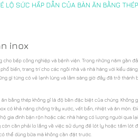
HÉ LỘ SỨC HẤP DẪN CỦA BÀN ĂN BẰNG THÉ
n inox
iêng cho bếp công nghiệp và bệnh viện. Trong những năm gần đâ
phổ biến, trang trí cho các ngôi nhà và nhà hàng với kiểu dán
ng gì từng có vẻ lạnh lùng và lâm sàng giờ đây đã trở thành 
ăn bằng thép không gỉ là độ bền đặc biệt của chúng. Không 
inox có khả năng chống trầy xước, vết bẩn, nhiệt và ăn mòn. Đ
hộ gia đình bận rộn hoặc các nhà hàng có lượng người qua lại
g còn cần phải lo lắng về việc sử dụng đế lót ly hoặc tấm lót 
 có thể dùng bữa mà không cần đặt trước.