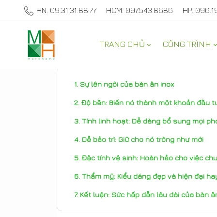
HN: 09.31.31.88.77
HCM: 097.543.8686
HP: 096.1
TRANG CHỦ
CÔNG TRÌNH
THAM KHẢO
Sự lên ngôi của bàn ăn inox
Độ bền: Biến nó thành một khoản đầu t
Tính linh hoạt: Dễ dàng bổ sung mọi pho
Dễ bảo trì: Giữ cho nó trông như mới
Đặc tính vệ sinh: Hoàn hảo cho việc ch
Thẩm mỹ: Kiểu dáng đẹp và hiện đại hay
Kết luận: Sức hấp dẫn lâu dài của bàn ăn