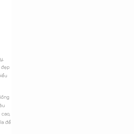
P
y,
g đẹp
biểu
giống
iều
 cao,
đĩa để