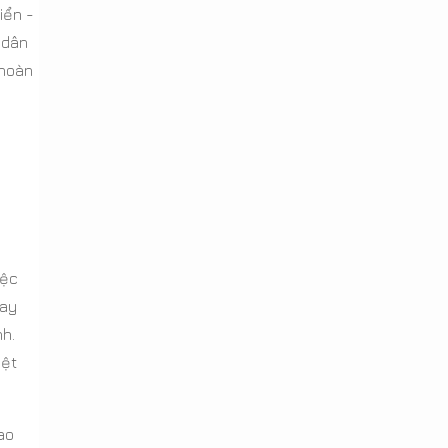
iển -
 dân
 hoàn
iệc
hay
nh.
yệt
ao