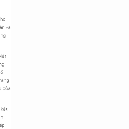
cho
ràn và
ong
iệt
ằng
cố
 rằng
ọ của
 kết
ọn
hép