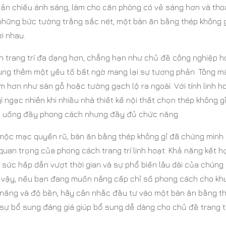
hản chiếu ánh sáng, làm cho căn phòng có vẻ sáng hơn và th
 những bức tường trắng sắc nét, một bàn ăn bằng thép không 
i nhau.
h trang trí đa dạng hơn, chẳng hạn như chủ đề công nghiệp 
ung thêm một yếu tố bất ngờ mang lại sự tương phản. Tông m
 hơn như sàn gỗ hoặc tường gạch lộ ra ngoài. Với tính linh h
gì ngạc nhiên khi nhiều nhà thiết kế nội thất chọn thép không g
ăn uống đầy phong cách nhưng đầy đủ chức năng.
 mộc mạc quyến rũ, bàn ăn bằng thép không gỉ đã chứng minh
quan trọng của phong cách trang trí linh hoạt. Khả năng kết h
sức hấp dẫn vượt thời gian và sự phổ biến lâu dài của chúng 
Vì vậy, nếu bạn đang muốn nâng cấp chỉ số phong cách cho kh
ức năng và độ bền, hãy cân nhắc đầu tư vào một bàn ăn bằng t
sự bổ sung đáng giá giúp bổ sung dễ dàng cho chủ đề trang t