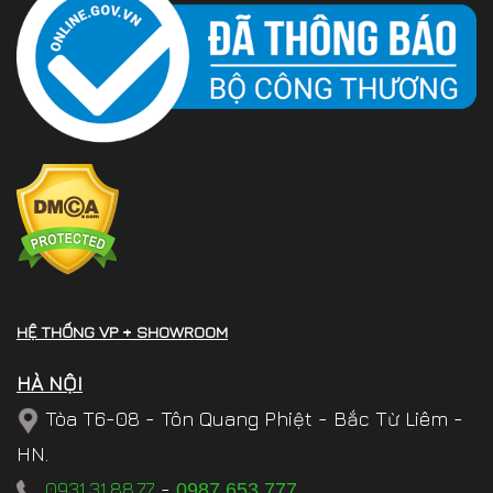
HỆ THỐNG VP + SHOWROOM
HÀ NỘI
Tòa T6-08 - Tôn Quang Phiệt - Bắc Từ Liêm -
HN.
0931.31.88.77
-
0987.653.777