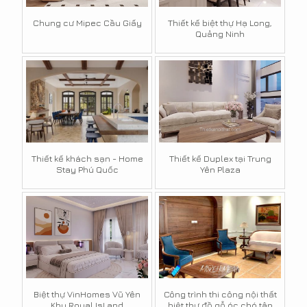
Chung cư Mipec Cầu Giấy
Thiết kế biệt thự Hạ Long,
Quảng Ninh
Thiết kế khách sạn - Home
Thiết kế Duplex tại Trung
Stay Phú Quốc
Yên Plaza
Biệt thự VinHomes Vũ Yên
Công trình thi công nội thất
Khu Royal IsLand
biệt thự đồ gỗ óc chó tân