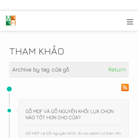
MOREHOME
/
TIN TỨC
/
THAM KHẢO
THAM KHẢO
Archive by tag:
cửa gỗ
Return
GỖ MDF VÀ GỖ NGUYÊN KHỐI: LỰA CHỌN
NÀO TỐT HƠN CHO CỬA?
Gỗ MDF và Gỗ nguyên khối: Sự so sánh cơ bản. Khi