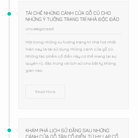
TÁI CHẾ NHỮNG CÁNH CỬA GỖ CŨ CHO
NHỮNG Ý TƯỞNG TRANG TRÍ NHÀ ĐỘC ĐÁO
Uncategorized
Một trong những xu hướng trang trí nhà hot nhất
hiện nay là tái sử dụng những cánh cửa gỗ cũ.
Những tác phẩm cổ điển này có thể mang lại sự
quyến rũ, đặc trưng và lịch sử cho bất kỳ không
gian nào.
Read More
KHÁM PHÁ LỊCH SỬ ĐẰNG SAU NHỮNG
CÁNH CỬA GỖ TÂN CỔ ĐIỂN: TỪ HY LẠP CỔ