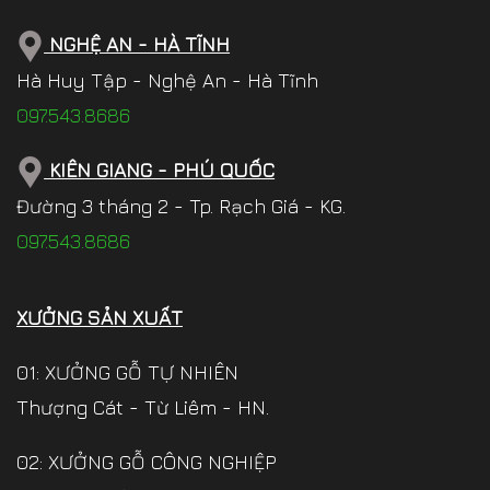
NGHỆ AN - HÀ TĨNH
Hà Huy Tập - Nghệ An - Hà Tĩnh
097.543.8686
KIÊN GIANG - PHÚ QUỐC
Đường 3 tháng 2 - Tp. Rạch Giá - KG.
097.543.8686
XƯỞNG SẢN XUẤT
01: XƯỞNG GỖ TỰ NHIÊN
Thượng Cát - Từ Liêm - HN.
02: XƯỞNG GỖ CÔNG NGHIỆP