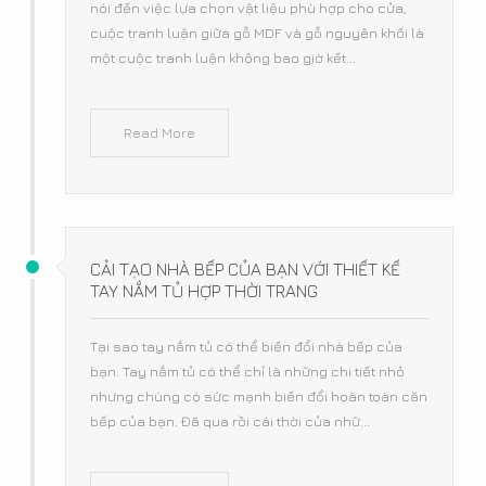
nói đến việc lựa chọn vật liệu phù hợp cho cửa,
cuộc tranh luận giữa gỗ MDF và gỗ nguyên khối là
một cuộc tranh luận không bao giờ kết...
Read More
CẢI TẠO NHÀ BẾP CỦA BẠN VỚI THIẾT KẾ
TAY NẮM TỦ HỢP THỜI TRANG
Tại sao tay nắm tủ có thể biến đổi nhà bếp của
bạn. Tay nắm tủ có thể chỉ là những chi tiết nhỏ
nhưng chúng có sức mạnh biến đổi hoàn toàn căn
bếp của bạn. Đã qua rồi cái thời của nhữ...