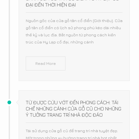
ĐẠI ĐẾN THỜI HIỆN ĐẠI
Nguồn gốc của cửa gỗ tân cổ điển (Giới thiệu). Cửa
gỗ tân cổ điển có lịch sử phong phú kéo dài nhiều
thế kỷ và lục địa. Bắt nguồn từ phong cách kiến
trúc của Hy Lạp cổ đại, những cánh
Read More
TỪ ĐƯỢC CỨU VỚT ĐẾN PHONG CÁCH: TÁI
CHẾ NHỮNG CÁNH CỬA GỖ CŨ CHO NHỮNG
Ý TƯỞNG TRANG TRÍ NHÀ ĐỘC ĐÁO
Tái sử dụng cửa gỗ cũ để trang trí nhà tuyệt đẹp.
Một trong những xu hướng trang trí nhà hot nhất