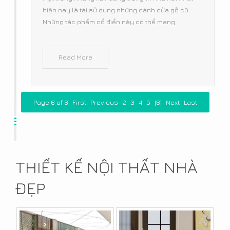
hiện nay là tái sử dụng những cánh cửa gỗ cũ.
Những tác phẩm cổ điển này có thể mang
Read More
Page 6 of 6
First
Previous
2
3
4
5
[6]
Next
Last
THIẾT KẾ NỘI THẤT NHÀ
ĐẸP