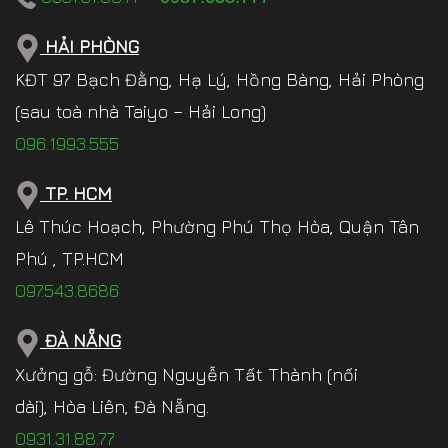
HẢI PHÒNG
KĐT 97 Bạch Đằng, Hạ Lý, Hồng Bàng, Hải Phòng
(sau toà nhà Taiyo – Hải Long)
096.1993.555
TP. HCM
Lê Thúc Hoạch, Phường Phú Thọ Hòa, Quận Tân
Phú , TP.HCM
097.543.8686
ĐÀ NẴNG
Xưởng gỗ: Đường Nguyễn Tất Thành (nối
dài), Hòa Liên, Đà Nẵng.
0931.31.88.77