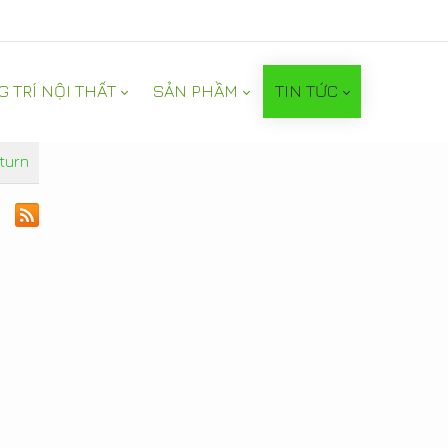
G TRÍ NỘI THẤT
SẢN PHẦM
TIN TỨC
turn