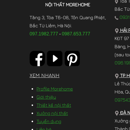
Tòa T
NỘI THẤT MOREHOME
Bắc Từ 
0931.
Tầng 3, Tòa T6-08, Tôn Quang Phiệt,
Bắc Từ Liêm, Hà Nội.
HẢI 
097.1982.777
-
0987.653.777
KĐT 97
Bàng, 
(sau to
096.19
XEM NHANH
TP. 
Lê Thú
Profile Morehome
Hòa, Qu
Giới thiệu
097.54
Thiết kế nội thất
ĐÀ 
Xưởng nội thất
Xưởng 
Tuyển dụng
Thành (
Liên hệ