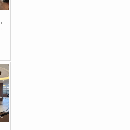
cư
hà