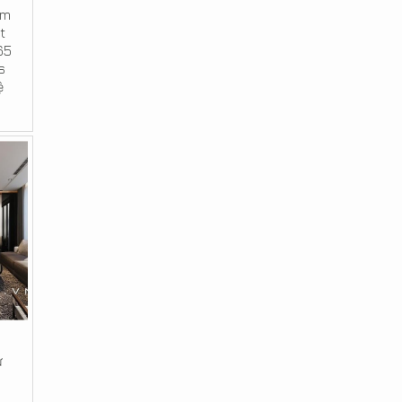
âm
t
65
s
ệ
ự