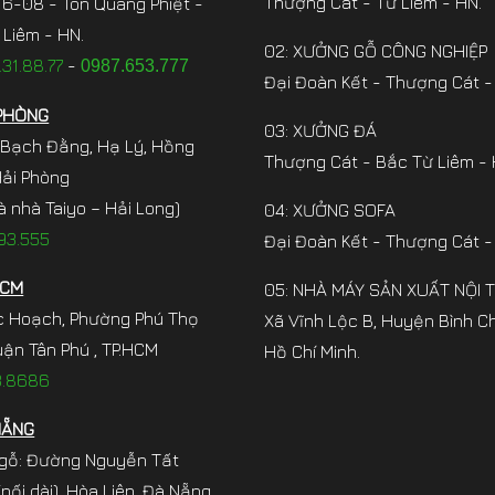
Thượng Cát - Từ Liêm - HN.
6-08 - Tôn Quang Phiệt -
Liêm - HN.
02: XƯỞNG GỖ CÔNG NGHIỆP
31.88.77
-
0987.653.777
Đại Đoàn Kết - Thượng Cát -
PHÒNG
03: XƯỞNG ĐÁ
 Bạch Đằng, Hạ Lý, Hồng
Thượng Cát - Bắc Từ Liêm - 
Hải Phòng
à nhà Taiyo – Hải Long)
04: XƯỞNG SOFA
93.555
Đại Đoàn Kết - Thượng Cát -
HCM
05: NHÀ MÁY SẢN XUẤT NỘI 
c Hoạch, Phường Phú Thọ
Xã Vĩnh Lộc B, Huyện Bình C
ận Tân Phú , TP.HCM
Hồ Chí Minh.
3.8686
NẴNG
gỗ: Đường Nguyễn Tất
nối dài), Hòa Liên, Đà Nẵng.