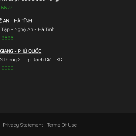
.88.77
 AN - HÀ TĨNH
 Tập - Nghệ An - Hà Tĩnh
3.8686
 GIANG - PHÚ QUỐC
 tháng 2 - Tp. Rạch Giá - KG.
3.8686
|
Privacy Statement
|
Terms Of Use