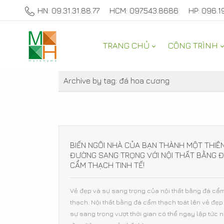
HN: 09.31.31.88.77
HCM: 097.543.8686
HP: 096.1
TRANG CHỦ
CÔNG TRÌNH
THAM KHẢO
Archive by tag:
đá hoa cương
BIẾN NGÔI NHÀ CỦA BẠN THÀNH MỘT THIÊ
ĐƯỜNG SANG TRỌNG VỚI NỘI THẤT BẰNG 
CẨM THẠCH TINH TẾ!
Vẻ đẹp và sự sang trọng của nội thất bằng đá cẩ
thạch. Nội thất bằng đá cẩm thạch toát lên vẻ đẹp
sự sang trọng vượt thời gian có thể ngay lập tức 