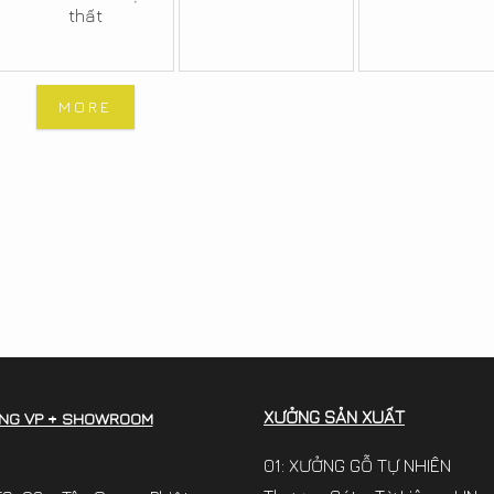
thất
MORE
XƯỞNG SẢN XUẤT
NG VP + SHOWROOM
01: XƯỞNG GỖ TỰ NHIÊN