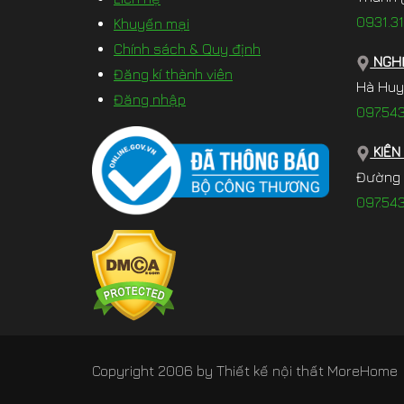
0931.31
Khuyến mại
Chính sách & Quy định
NGHỆ
Đăng kí thành viên
Hà Huy
Đăng nhập
097.54
KIÊN
Đường 3
097.54
Copyright 2006 by
Thiết kế nội thất MoreHome