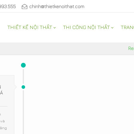
993.555
chinh@thietkenoithat.com
THIẾT KẾ NỘI THẤT
THI CÔNG NỘI THẤT
TRAN
Re
N
ĐÁ
m
 và
nâng