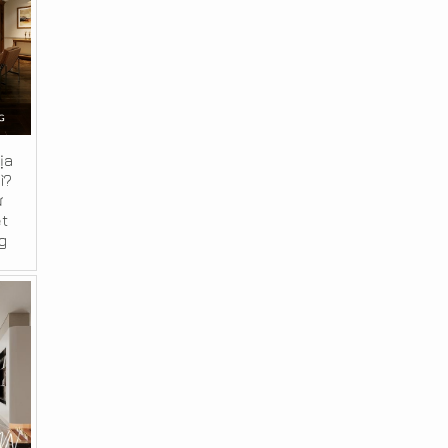
ịa
ì?
ư
ệt
g