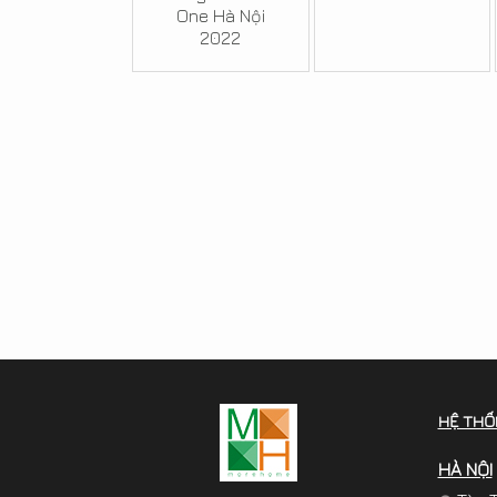
One Hà Nội
2022
HỆ THỐ
HÀ NỘI