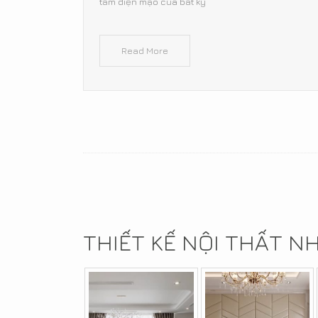
tầm diện mạo của bất kỳ
Read More
THIẾT KẾ NỘI THẤT N