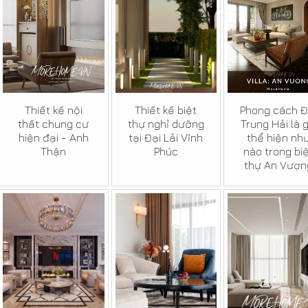
Thiết kế nội
Thiết kế biệt
Phong cách Đ
thất chung cư
thự nghỉ dưỡng
Trung Hải là g
hiện đại - Anh
tại Đại Lải Vĩnh
thể hiện nh
Thận
Phúc
nào trong bi
thự An Vượn