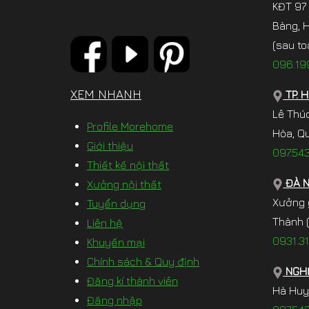
KĐT 97
Bàng, 
(sau to
096.19
XEM NHANH
TP. 
Lê Thú
Profile Morehome
Hòa, Qu
Giới thiệu
097.54
Thiết kế nội thất
ĐÀ 
Xưởng nội thất
Xưởng 
Tuyển dụng
Thành (
Liên hệ
0931.31
Khuyến mại
Chính sách & Quy định
NGHỆ
Đăng kí thành viên
Hà Huy
Đăng nhập