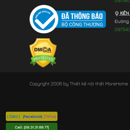
097.54
KIÊN
Đường 3
097.54
Copyright 2006 by
Thiết kế nội thất MoreHome
[ Zalo ]
[Facebook]
[TikTok]
Call:
[09.31.31.88.77]