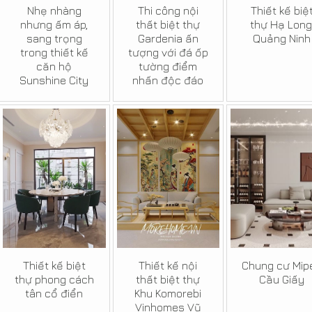
Nhẹ nhàng
Thi công nội
Thiết kế biệ
nhưng ấm áp,
thất biệt thự
thự Hạ Long
sang trọng
Gardenia ấn
Quảng Ninh
trong thiết kế
tượng với đá ốp
căn hộ
tường điểm
Sunshine City
nhấn độc đáo
Thiết kế biệt
Thiết kế nội
Chung cư Mip
thự phong cách
thất biệt thự
Cầu Giấy
tân cổ điển
Khu Komorebi
Vinhomes Vũ