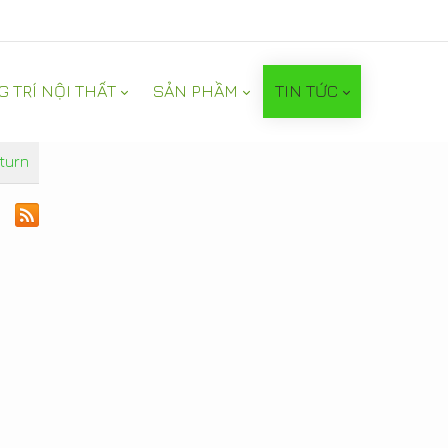
G TRÍ NỘI THẤT
SẢN PHẦM
TIN TỨC
turn