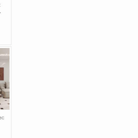
t
,
ec