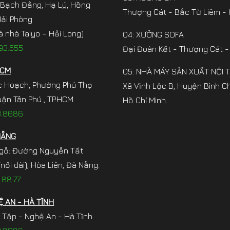
 Bạch Đằng, Hạ Lý, Hồng
Thượng Cát - Bắc Từ Liêm - 
Hải Phòng
à nhà Taiyo – Hải Long)
04: XƯỞNG SOFA
93.555
Đại Đoàn Kết - Thượng Cát -
HCM
05: NHÀ MÁY SẢN XUẤT NỘI 
c Hoạch, Phường Phú Thọ
Xã Vĩnh Lộc B, Huyện Bình C
ận Tân Phú , TP.HCM
Hồ Chí Minh.
3.8686
NẴNG
gỗ: Đường Nguyễn Tất
nối dài), Hòa Liên, Đà Nẵng.
.88.77
 AN - HÀ TĨNH
 Tập - Nghệ An - Hà Tĩnh