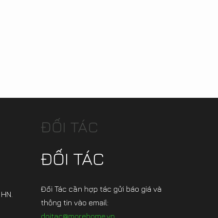
ĐỐI TÁC
ĐỐI TÁC
Đối Tác cần hợp tác gửi báo giá và
 HN.
thông tin vào email:
doitac@morehome.vn