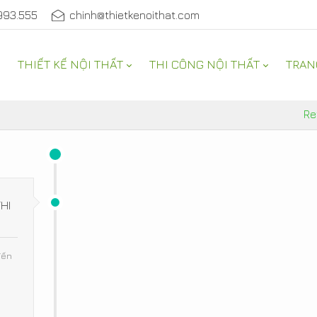
993.555
chinh@thietkenoithat.com
THIẾT KẾ NỘI THẤT
THI CÔNG NỘI THẤT
TRAN
Re
HI
đến