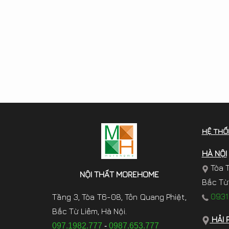
HỆ THỐ
HÀ NỘI
Tòa T
NỘI THẤT MOREHOME
Bắc Từ 
0931.
Tầng 3, Tòa T6-08, Tôn Quang Phiệt,
Bắc Từ Liêm, Hà Nội.
HẢI 
097.1982.777
-
0987.653.777