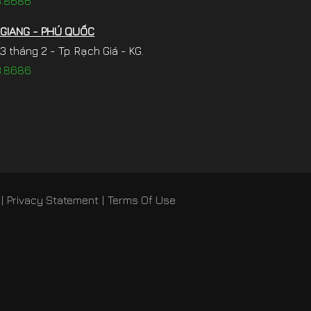
3.8686
 GIANG - PHÚ QUỐC
 tháng 2 - Tp. Rạch Giá - KG.
3.8686
|
Privacy Statement
|
Terms Of Use