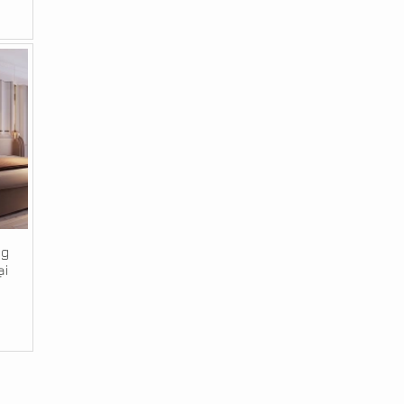
ng
ại