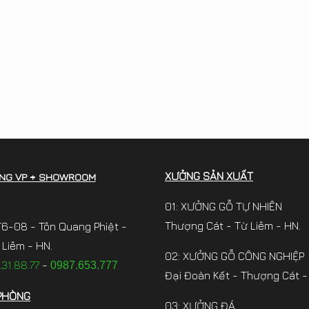
XƯỞNG SẢN XUẤT
NG VP + SHOWROOM
01: XƯỞNG GỖ TỰ NHIÊN
Thượng Cát - Từ Liêm - HN.
6-08 - Tôn Quang Phiệt -
Liêm - HN.
02: XƯỞNG GỖ CÔNG NGHIỆP
31.88.77
-
0987.653.777
Đại Đoàn Kết - Thượng Cát -
PHÒNG
03: XƯỞNG ĐÁ