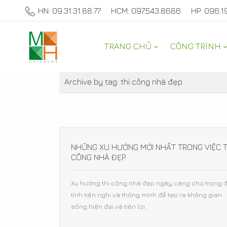
HN: 09.31.31.88.77
HCM: 097.543.8686
HP: 096.1
TRANG CHỦ
CÔNG TRÌNH
THAM KHẢO
Archive by tag:
thi công nhà đẹp
NHỮNG XU HƯỚNG MỚI NHẤT TRONG VIỆC T
CÔNG NHÀ ĐẸP.
Xu hướng thi công nhà đẹp ngày càng chú trọng 
tính tiện nghi và thông minh để tạo ra không gian
sống hiện đại và tiện lợi.