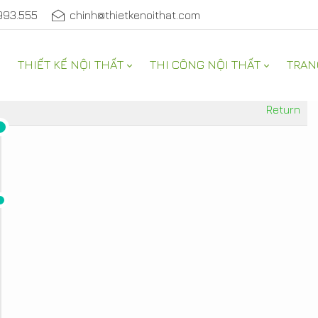
993.555
chinh@thietkenoithat.com
THIẾT KẾ NỘI THẤT
THI CÔNG NỘI THẤT
TRAN
Return