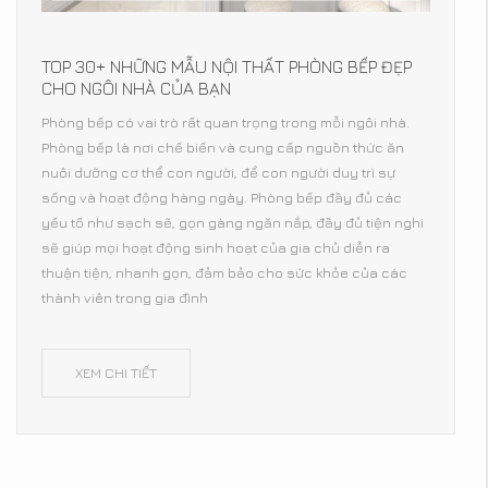
TOP 30+ NHỮNG MẪU NỘI THẤT PHÒNG BẾP ĐẸP
CHO NGÔI NHÀ CỦA BẠN
Phòng bếp có vai trò rất quan trọng trong mỗi ngôi nhà.
Phòng bếp là nơi chế biến và cung cấp nguồn thức ăn
nuôi dưỡng cơ thể con người, để con người duy trì sự
sống và hoạt động hàng ngày. Phòng bếp đầy đủ các
yếu tố như sạch sẽ, gọn gàng ngăn nắp, đầy đủ tiện nghi
sẽ giúp mọi hoạt động sinh hoạt của gia chủ diễn ra
thuận tiện, nhanh gọn, đảm bảo cho sức khỏe của các
thành viên trong gia đình
XEM CHI TIẾT