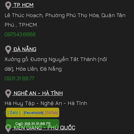
TP. HCM
Lê Thúc Hoạch, Phường Phú Thọ Hòa, Quận Tân
Phú , TP.HCM
097.543.8686
ĐÀ NẴNG
Xưởng gỗ: Đường Nguyễn Tất Thành (nối
dài), Hòa Liên, Đà Nẵng.
0931.31.88.77
NGHỆ AN - HÀ TĨNH
Hà Huy Tập - Nghệ An - Hà Tĩnh
097.543.8686
[ Zalo ]
[Facebook]
[TikTok]
Call:
[09.31.31.88.77]
KIÊN GIANG - PHÚ QUỐC