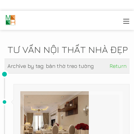
MOREHOME
/
TIN TỨC
TƯ VẤN NỘI THẤT NHÀ ĐẸP
Archive by tag:
bàn thờ treo tường
Return