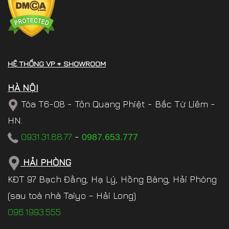
HỆ THỐNG VP + SHOWROOM
HÀ NỘI
Tòa T6-08 - Tôn Quang Phiệt - Bắc Từ Liêm -
HN.
0931.31.88.77
-
0987.653.777
HẢI PHÒNG
KĐT 97 Bạch Đằng, Hạ Lý, Hồng Bàng, Hải Phòng
(sau toà nhà Taiyo – Hải Long)
096.1993.555