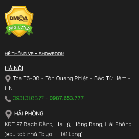
HỆ THỐNG VP + SHOWROOM
HÀ NỘI
Tòa T6-08 - Tôn Quang Phiệt - Bắc Từ Liêm -
HN.
0931.31.88.77
-
0987.653.777
HẢI PHÒNG
KĐT 97 Bạch Đằng, Hạ Lý, Hồng Bàng, Hải Phòng
(sau toà nhà Taiyo – Hải Long)