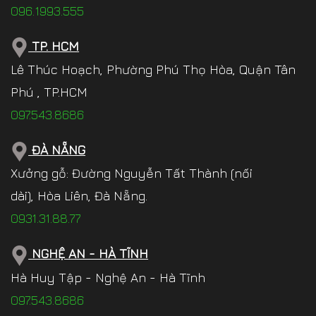
096.1993.555
TP. HCM
Lê Thúc Hoạch, Phường Phú Thọ Hòa, Quận Tân
Phú , TP.HCM
097.543.8686
ĐÀ NẴNG
Xưởng gỗ: Đường Nguyễn Tất Thành (nối
dài), Hòa Liên, Đà Nẵng.
0931.31.88.77
NGHỆ AN - HÀ TĨNH
Hà Huy Tập - Nghệ An - Hà Tĩnh
097.543.8686