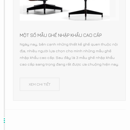
MỘT SỐ MẪU GHẾ NHẬP KHẨU CAO CẤP
Ngày nay, bên cạnh những thiết kế ghế quen thuộc nội
địa, nhiều người lựa chọn cho mình những mẫu ghế
nhập khẩu cao cấp. Sau đây là 3 mẫu ghế nhập khẩu
cao cấp sang trọng đang rất được ưa chuộng hiện nay.
XEM CHI TIẾT