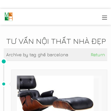
MOREHOME
/
TIN TỨC
TƯ VẤN NỘI THẤT NHÀ ĐẸP
Archive by tag:
ghế barcelona
Return