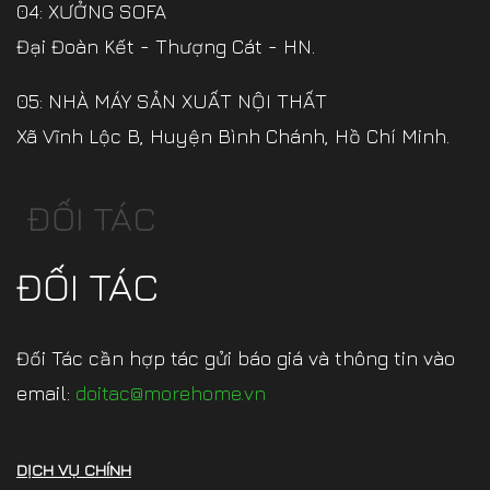
04: XƯỞNG SOFA
Đại Đoàn Kết - Thượng Cát - HN.
05: NHÀ MÁY SẢN XUẤT NỘI THẤT
Xã Vĩnh Lộc B, Huyện Bình Chánh, Hồ Chí Minh.
ĐỐI TÁC
ĐỐI TÁC
Đối Tác cần hợp tác gửi báo giá và thông tin vào
email:
doitac@morehome.vn
DỊCH VỤ CHÍNH