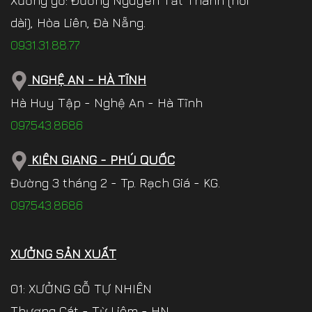
Xưởng gỗ: Đường Nguyễn Tất Thành (nối
dài), Hòa Liên, Đà Nẵng.
0931.31.88.77
NGHỆ AN - HÀ TĨNH
Hà Huy Tập - Nghệ An - Hà Tĩnh
097.543.8686
KIÊN GIANG - PHÚ QUỐC
Đường 3 tháng 2 - Tp. Rạch Giá - KG.
097.543.8686
XƯỞNG SẢN XUẤT
01: XƯỞNG GỖ TỰ NHIÊN
Thượng Cát - Từ Liêm - HN.