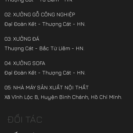
02: XƯỞNG GỖ CÔNG NGHIỆP
Đại Đoàn Kết - Thượng Cát - HN.
03: XƯỞNG ĐÁ
Thượng Cát - Bắc Từ Liêm - HN.
04: XƯỞNG SOFA
Đại Đoàn Kết - Thượng Cát - HN.
05: NHÀ MÁY SẢN XUẤT NỘI THẤT
Xã Vĩnh Lộc B, Huyện Bình Chánh, Hồ Chí Minh.
ĐỐI TÁC