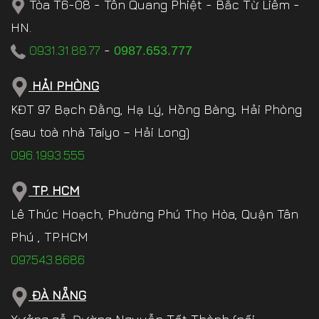
Tòa T6-08 - Tôn Quang Phiệt - Bắc Từ Liêm -
HN.
0931.31.88.77
-
0987.653.777
HẢI PHÒNG
KĐT 97 Bạch Đằng, Hạ Lý, Hồng Bàng, Hải Phòng
(sau toà nhà Taiyo – Hải Long)
096.1993.555
TP. HCM
Lê Thúc Hoạch, Phường Phú Thọ Hòa, Quận Tân
Phú , TP.HCM
097.543.8686
ĐÀ NẴNG