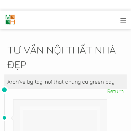
MOREHOME
/
TIN TỨC
TƯ VẤN NỘI THẤT NHÀ
ĐẸP
Archive by tag:
noi that chung cu green bay
Return