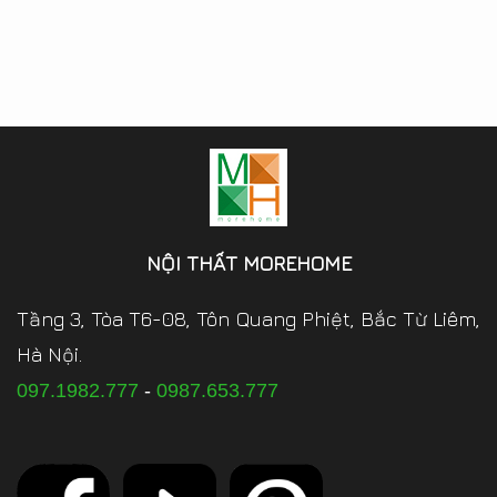
NỘI THẤT MOREHOME
Tầng 3, Tòa T6-08, Tôn Quang Phiệt, Bắc Từ Liêm,
Hà Nội.
097.1982.777
-
0987.653.777