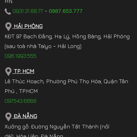
HN.
0931.31.88.77
-
0987.653.777
HẢI PHÒNG
KĐT 97 Bạch Đằng, Hạ Lý, Hồng Bàng, Hải Phòng
(sau toà nhà Taiyo – Hải Long)
096.1993.555
TP. HCM
Lê Thúc Hoạch, Phường Phú Thọ Hòa, Quận Tân
Phú , TP.HCM
097.543.8686
ĐÀ NẴNG
Xưởng gỗ: Đường Nguyễn Tất Thành (nối
dài), Hòa Liên, Đà Nẵng.