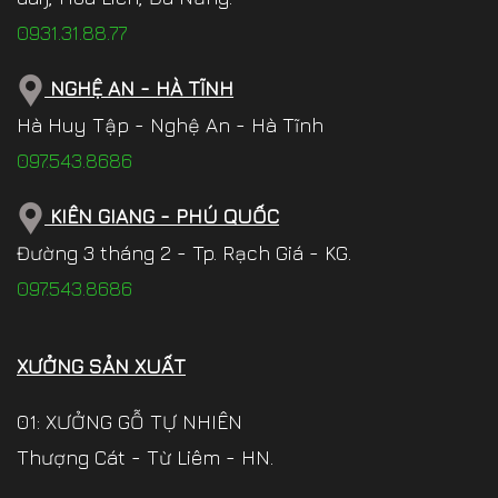
0931.31.88.77
NGHỆ AN - HÀ TĨNH
Hà Huy Tập - Nghệ An - Hà Tĩnh
097.543.8686
KIÊN GIANG - PHÚ QUỐC
Đường 3 tháng 2 - Tp. Rạch Giá - KG.
097.543.8686
XƯỞNG SẢN XUẤT
01: XƯỞNG GỖ TỰ NHIÊN
Thượng Cát - Từ Liêm - HN.