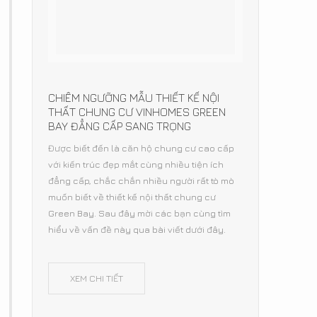
CHIÊM NGƯỠNG MẪU THIẾT KẾ NỘI
THẤT CHUNG CƯ VINHOMES GREEN
BAY ĐẲNG CẤP SANG TRỌNG
Được biết đến là căn hộ chung cư cao cấp
với kiến trúc đẹp mắt cùng nhiều tiện ích
đẳng cấp, chắc chắn nhiều người rất tò mò
muốn biết về thiết kế nội thất chung cư
Green Bay. Sau đây mời các bạn cùng tìm
hiểu về vấn đề này qua bài viết dưới đây.
XEM CHI TIẾT