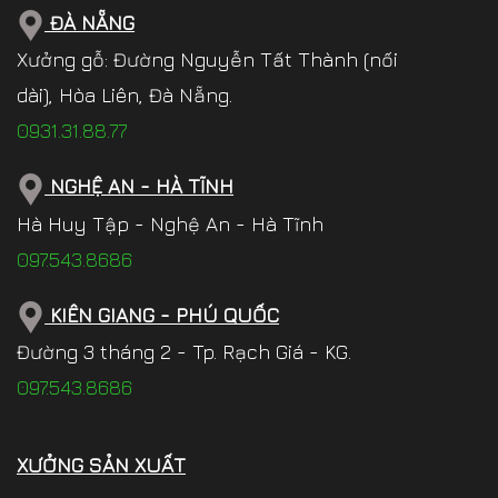
ĐÀ NẴNG
Xưởng gỗ: Đường Nguyễn Tất Thành (nối
dài), Hòa Liên, Đà Nẵng.
0931.31.88.77
NGHỆ AN - HÀ TĨNH
Hà Huy Tập - Nghệ An - Hà Tĩnh
097.543.8686
KIÊN GIANG - PHÚ QUỐC
Đường 3 tháng 2 - Tp. Rạch Giá - KG.
097.543.8686
XƯỞNG SẢN XUẤT