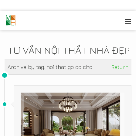
MOREHOME
/
TIN TỨC
TƯ VẤN NỘI THẤT NHÀ ĐẸP
Archive by tag:
noi that go oc cho
Return