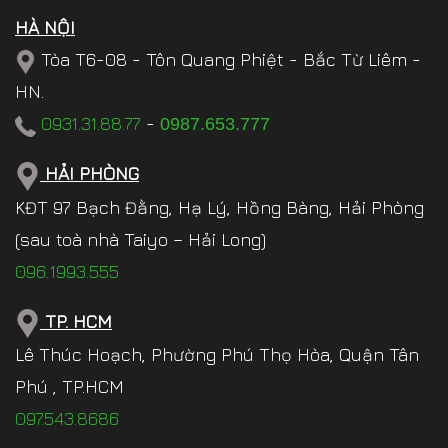
HÀ NỘI
Tòa T6-08 - Tôn Quang Phiệt - Bắc Từ Liêm -
HN.
0931.31.88.77
-
0987.653.777
HẢI PHÒNG
KĐT 97 Bạch Đằng, Hạ Lý, Hồng Bàng, Hải Phòng
(sau toà nhà Taiyo – Hải Long)
096.1993.555
TP. HCM
Lê Thúc Hoạch, Phường Phú Thọ Hòa, Quận Tân
Phú , TP.HCM
097.543.8686