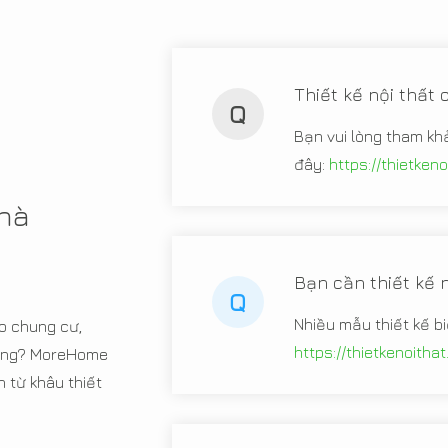
Thiết kế nội thất
Q
Bạn vui lòng tham kh
đây:
https://thietken
nhà
Bạn cần thiết kế n
Q
Nhiều mẫu thiết kế b
o chung cư,
https://thietkenoitha
 hàng? MoreHome
từ khâu thiết