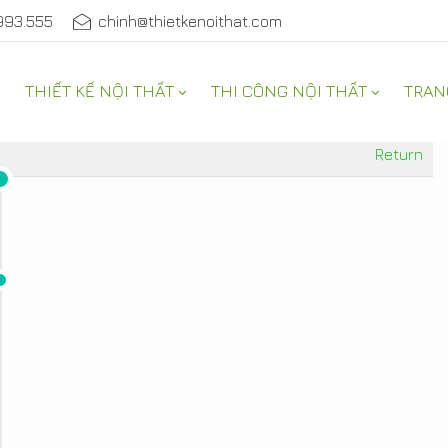
993.555
chinh@thietkenoithat.com
THIẾT KẾ NỘI THẤT
THI CÔNG NỘI THẤT
TRAN
Return