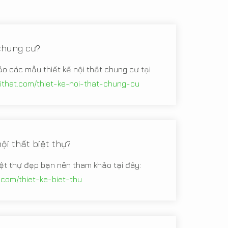
 chung cư?
ảo các mẫu thiết kế nội thất chung cư tại
oithat.com/thiet-ke-noi-that-chung-cu
ội thất biệt thự?
iệt thự đẹp bạn nên tham khảo tại đây:
t.com/thiet-ke-biet-thu