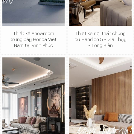
Thiết kế showroom
Thiết kế nội thất chung
trưng bày Honda Viet
cư Handico 5 - Gia Thụy
Nam tại Vĩnh Phúc
- Long Biên