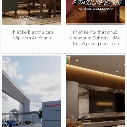
Thiết kế biệt thự cao
Thiết kế nội thất chuỗi
cấp Nam An Khánh
showroom Saffron - độc
đáo từ phong cách Iran