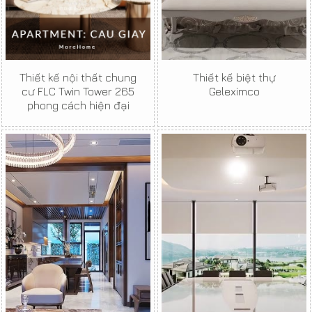
Thiết kế nội thất chung
Thiết kế biệt thự
cư FLC Twin Tower 265
Geleximco
phong cách hiện đại