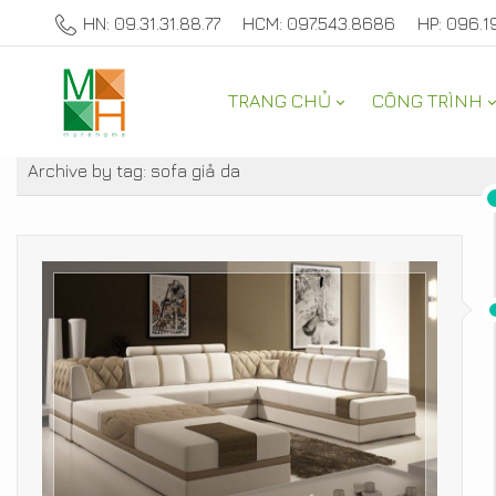
HN: 09.31.31.88.77
HCM: 097.543.8686
HP: 096.1
TRANG CHỦ
CÔNG TRÌNH
TƯ VẤN NỘI THẤT NHÀ ĐẸP
Archive by tag:
sofa giả da