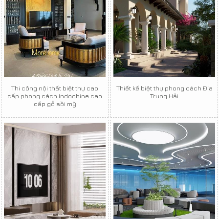
Thi công nội thất biệt thự cao
Thiết kế biệt thự phong cách Địa
cấp phong cách Indochine cao
Trung Hải
cấp gỗ sồi mỹ