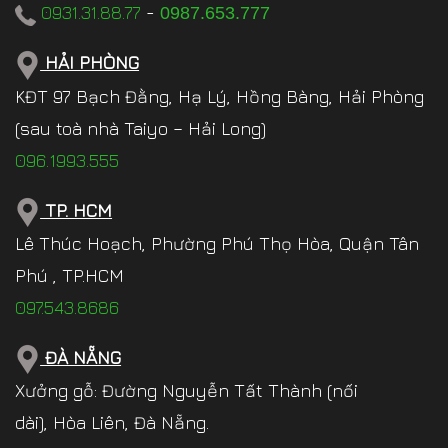
0931.31.88.77
-
0987.653.777
HẢI PHÒNG
KĐT 97 Bạch Đằng, Hạ Lý, Hồng Bàng, Hải Phòng
(sau toà nhà Taiyo – Hải Long)
096.1993.555
TP. HCM
Lê Thúc Hoạch, Phường Phú Thọ Hòa, Quận Tân
Phú , TP.HCM
097.543.8686
ĐÀ NẴNG
Xưởng gỗ: Đường Nguyễn Tất Thành (nối
dài), Hòa Liên, Đà Nẵng.