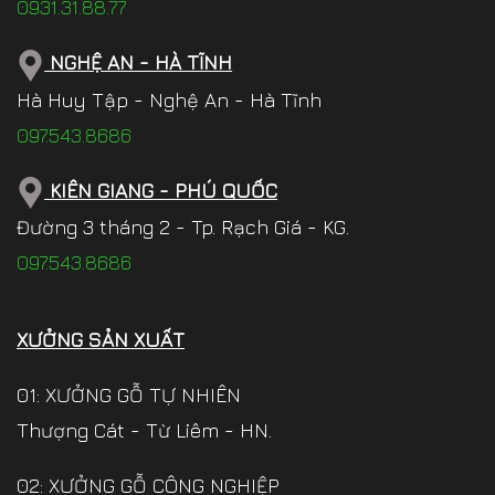
0931.31.88.77
NGHỆ AN - HÀ TĨNH
Hà Huy Tập - Nghệ An - Hà Tĩnh
097.543.8686
KIÊN GIANG - PHÚ QUỐC
Đường 3 tháng 2 - Tp. Rạch Giá - KG.
097.543.8686
XƯỞNG SẢN XUẤT
01: XƯỞNG GỖ TỰ NHIÊN
Thượng Cát - Từ Liêm - HN.
02: XƯỞNG GỖ CÔNG NGHIỆP