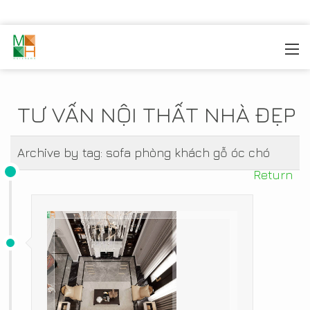
MOREHOME
/
TIN TỨC
TƯ VẤN NỘI THẤT NHÀ ĐẸP
Archive by tag:
sofa phòng khách gỗ óc chó
Return