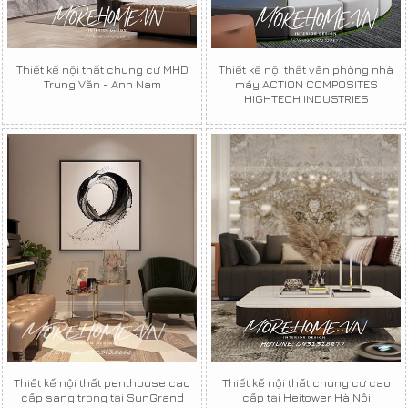
Thiết kế nội thất chung cư MHD
Thiết kế nội thất văn phòng nhà
Trung Văn - Anh Nam
máy ACTION COMPOSITES
HIGHTECH INDUSTRIES
Thiết kế nội thất penthouse cao
Thiết kế nội thất chung cư cao
cấp sang trọng tại SunGrand
cấp tại Heitower Hà Nội