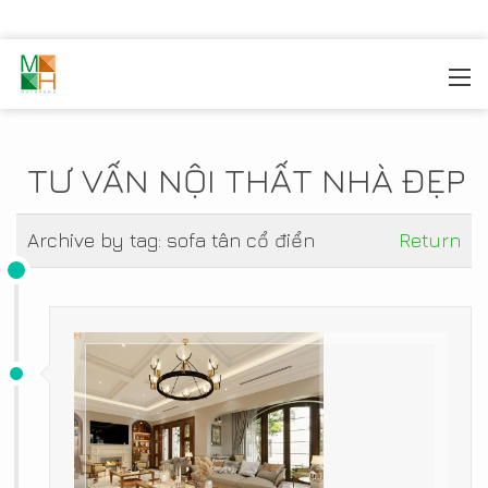
MOREHOME
/
TIN TỨC
TƯ VẤN NỘI THẤT NHÀ ĐẸP
Archive by tag:
sofa tân cổ điển
Return