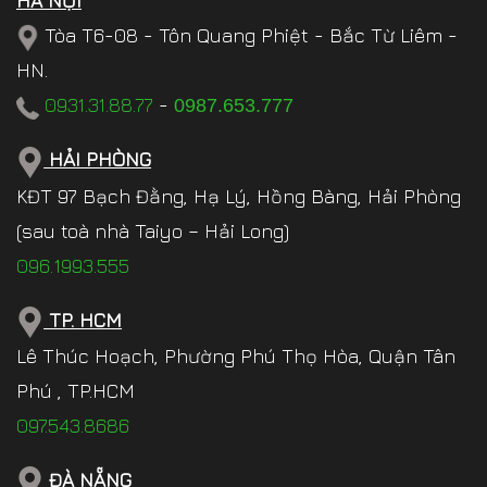
HÀ NỘI
Tòa T6-08 - Tôn Quang Phiệt - Bắc Từ Liêm -
HN.
0931.31.88.77
-
0987.653.777
HẢI PHÒNG
KĐT 97 Bạch Đằng, Hạ Lý, Hồng Bàng, Hải Phòng
(sau toà nhà Taiyo – Hải Long)
096.1993.555
TP. HCM
Lê Thúc Hoạch, Phường Phú Thọ Hòa, Quận Tân
Phú , TP.HCM
097.543.8686
ĐÀ NẴNG