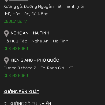
Xưởng gỗ: Đường Nguyễn Tất Thành (nối
dài), Hòa Liên, Đà Nẵng.
0931.31.88.77
NGHỆ AN - HÀ TĨNH
Hà Huy Tập - Nghệ An - Hà Tĩnh
097.543.8686
KIÊN GIANG - PHÚ QUỐC
Đường 3 tháng 2 - Tp. Rạch Giá - KG.
097.543.8686
XƯỞNG SẢN XUẤT
01: XƯỞNG GỖ TỰ NHIÊN