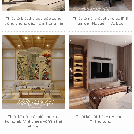
Thiết kế biệt thự cao cấp sang
Thiết kế nội thất chung cư IRIS
trọng phong cách Địa Trung Hải
Garden Nguyễn Hưu Dực
Thiết kế nội thất biệt thự Khu
Thiết kế nội thất VinHomes
Komorebi Vinhomes Vũ Yên Hải
Thăng Long
Phòng