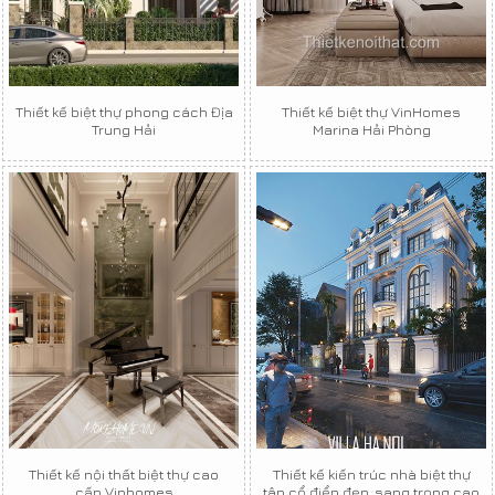
Thiết kế biệt thự phong cách Địa
Thiết kế biệt thự VinHomes
Trung Hải
Marina Hải Phòng
Thiết kế nội thất biệt thự cao
Thiết kế kiến trúc nhà biệt thự
cấp Vinhomes
tân cổ điển đẹp, sang trọng cao