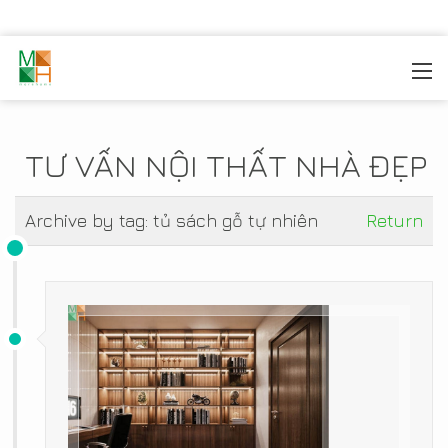
MOREHOME
/
TIN TỨC
TƯ VẤN NỘI THẤT NHÀ ĐẸP
Archive by tag:
tủ sách gỗ tự nhiên
Return