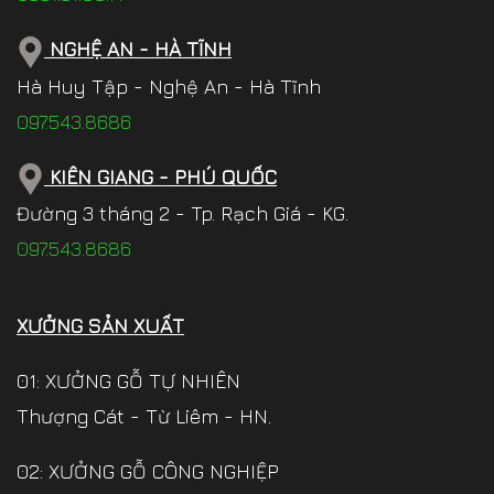
NGHỆ AN - HÀ TĨNH
Hà Huy Tập - Nghệ An - Hà Tĩnh
097.543.8686
KIÊN GIANG - PHÚ QUỐC
Đường 3 tháng 2 - Tp. Rạch Giá - KG.
097.543.8686
XƯỞNG SẢN XUẤT
01: XƯỞNG GỖ TỰ NHIÊN
Thượng Cát - Từ Liêm - HN.
02: XƯỞNG GỖ CÔNG NGHIỆP