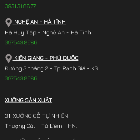
0931.31.88.77
NGHỆ AN - HÀ TĨNH
Hà Huy Tập - Nghệ An - Hà Tĩnh
097.543.8686
KIÊN GIANG - PHÚ QUỐC
Đường 3 tháng 2 - Tp. Rạch Giá - KG.
097.543.8686
XƯỞNG SẢN XUẤT
01: XƯỞNG GỖ TỰ NHIÊN
Thượng Cát - Từ Liêm - HN.