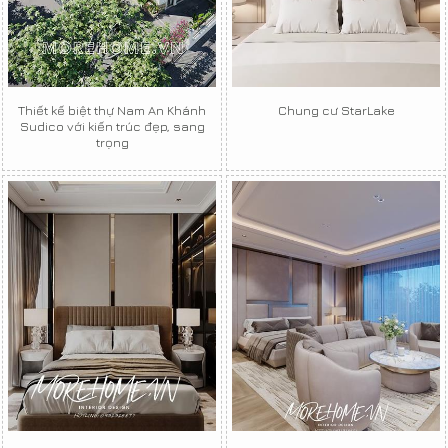
Thiết kế biệt thự Nam An Khánh
Chung cư StarLake
Sudico với kiến trúc đẹp, sang
trọng