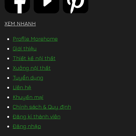
XEM NHANH
Profile Morehome
Giới thiệu
Thiết kế nội thất
Xưởng nội thất
Tuyển dụng
Liên hệ
Khuyến mại
Chính sách & Quy định
Đăng kí thành viên
Đăng nhập