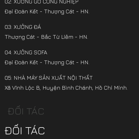
02: XƯỞNG GỖ CÔNG NGHIỆP
Đại Đoàn Kết - Thượng Cát - HN.
03: XƯỞNG ĐÁ
Thượng Cát - Bắc Từ Liêm - HN.
04: XƯỞNG SOFA
Đại Đoàn Kết - Thượng Cát - HN.
05: NHÀ MÁY SẢN XUẤT NỘI THẤT
Xã Vĩnh Lộc B, Huyện Bình Chánh, Hồ Chí Minh.
ĐỐI TÁC
ĐỐI TÁC