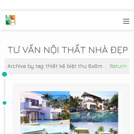
MOREHOME
/
TIN TỨC
TƯ VẤN NỘI THẤT NHÀ ĐẸP
Archive by tag:
thiết kế biệt thự 8x8m
Return