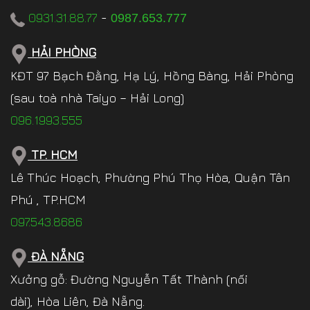
0931.31.88.77
-
0987.653.777
HẢI PHÒNG
KĐT 97 Bạch Đằng, Hạ Lý, Hồng Bàng, Hải Phòng
(sau toà nhà Taiyo – Hải Long)
096.1993.555
TP. HCM
Lê Thúc Hoạch, Phường Phú Thọ Hòa, Quận Tân
Phú , TP.HCM
097.543.8686
ĐÀ NẴNG
Xưởng gỗ: Đường Nguyễn Tất Thành (nối
dài), Hòa Liên, Đà Nẵng.