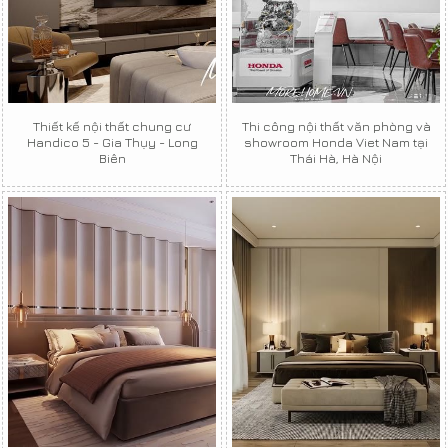
Thiết kế nội thất chung cư
Thi công nội thất văn phòng và
Handico 5 - Gia Thụy - Long
showroom Honda Viet Nam tại
Biên
Thái Hà, Hà Nội