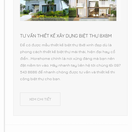
TƯ VẤN THIẾT KẾ XÂY DỰNG BIỆT THỰ 8X8M
Để có được mẫu thiết kế biệt thự 8x8 xinh đẹp dù là
phong cách thiết kế biệt thự mái thái, hiện đại hay cổ
điển...Morehome chính là nơi xứng đáng mà bạn nên
đặt niềm tin vào. Hãy nhanh tay liên hệ tới chúng tôi 097
543 8686 để nhanh chóng được tư vấn và thiết kế thi
công biệt thự cho bạn.
XEM CHI TIẾT