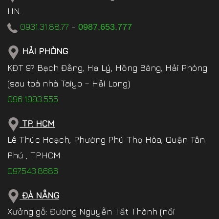
HN.
0931.31.88.77
-
0987.653.777
HẢI PHÒNG
KĐT 97 Bạch Đằng, Hạ Lý, Hồng Bàng, Hải Phòng
(sau toà nhà Taiyo – Hải Long)
096.1993.555
TP. HCM
Lê Thúc Hoạch, Phường Phú Thọ Hòa, Quận Tân
Phú , TP.HCM
097.543.8686
ĐÀ NẴNG
Xưởng gỗ: Đường Nguyễn Tất Thành (nối