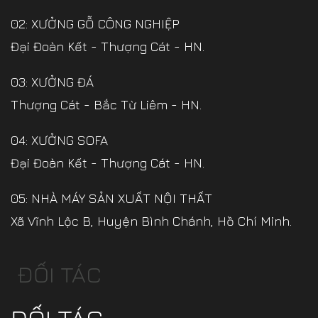
02: XƯỞNG GỖ CÔNG NGHIỆP
Đại Đoàn Kết - Thượng Cát - HN.
03: XƯỞNG ĐÁ
Thượng Cát - Bắc Từ Liêm - HN.
04: XƯỞNG SOFA
Đại Đoàn Kết - Thượng Cát - HN.
05: NHÀ MÁY SẢN XUẤT NỘI THẤT
Xã Vĩnh Lộc B, Huyện Bình Chánh, Hồ Chí Minh.
ĐỐI TÁC