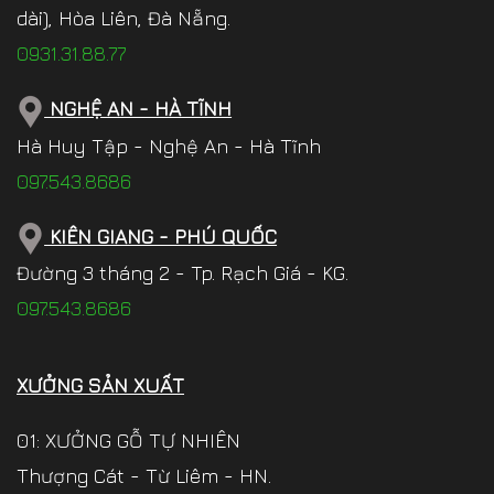
dài), Hòa Liên, Đà Nẵng.
0931.31.88.77
NGHỆ AN - HÀ TĨNH
Hà Huy Tập - Nghệ An - Hà Tĩnh
097.543.8686
KIÊN GIANG - PHÚ QUỐC
Đường 3 tháng 2 - Tp. Rạch Giá - KG.
097.543.8686
XƯỞNG SẢN XUẤT
01: XƯỞNG GỖ TỰ NHIÊN
Thượng Cát - Từ Liêm - HN.