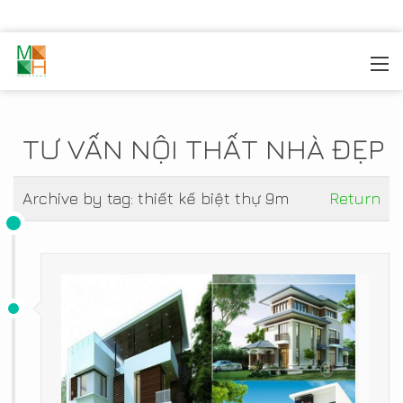
MOREHOME
/
TIN TỨC
TƯ VẤN NỘI THẤT NHÀ ĐẸP
Archive by tag:
thiết kế biệt thự 9m
Return