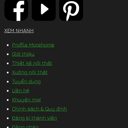
XEM NHANH
Profile Morehome
Giới thiệu
Thiết kế nội thất
Xưởng nội thất
Tuyển dụng
Liên hệ
Khuyến mại
Chính sách & Quy định
Đăng kí thành viên
Đăng nhập