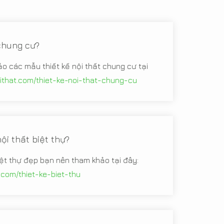
 chung cư?
ảo các mẫu thiết kế nội thất chung cư tại
oithat.com/thiet-ke-noi-that-chung-cu
ội thất biệt thự?
iệt thự đẹp bạn nên tham khảo tại đây:
t.com/thiet-ke-biet-thu