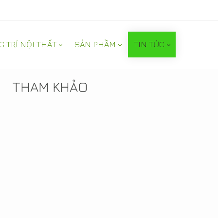
G TRÍ NỘI THẤT
SẢN PHẦM
TIN TỨC
TIN NỔI BẬT
THAM KHẢO