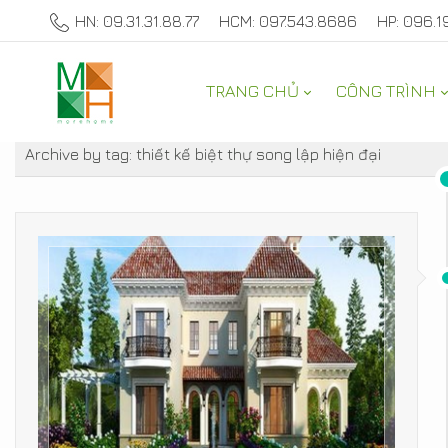
HN: 09.31.31.88.77
HCM: 097.543.8686
HP: 096.1
TRANG CHỦ
CÔNG TRÌNH
TƯ VẤN NỘI THẤT NHÀ ĐẸP
Archive by tag:
thiết kế biệt thự song lập hiện đại