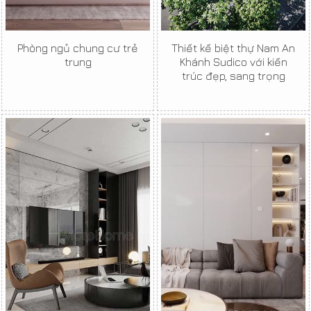
Phòng ngủ chung cư trẻ
Thiết kế biệt thự Nam An
trung
Khánh Sudico với kiến
trúc đẹp, sang trọng