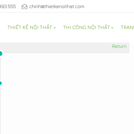
993.555
chinh@thietkenoithat.com
THIẾT KẾ NỘI THẤT
THI CÔNG NỘI THẤT
TRAN
Return