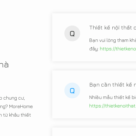
Thiết kế nội thất
Q
Bạn vui lòng tham kh
đây:
https://thietken
nhà
Bạn cần thiết kế n
Q
Nhiều mẫu thiết kế b
o chung cư,
https://thietkenoitha
 hàng? MoreHome
từ khâu thiết