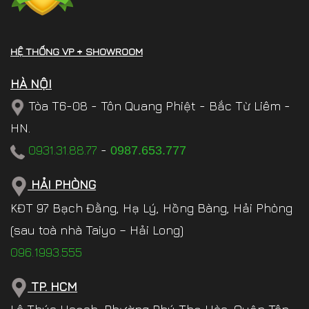
HỆ THỐNG VP + SHOWROOM
HÀ NỘI
Tòa T6-08 - Tôn Quang Phiệt - Bắc Từ Liêm -
HN.
0931.31.88.77
-
0987.653.777
HẢI PHÒNG
KĐT 97 Bạch Đằng, Hạ Lý, Hồng Bàng, Hải Phòng
(sau toà nhà Taiyo – Hải Long)
096.1993.555
TP. HCM