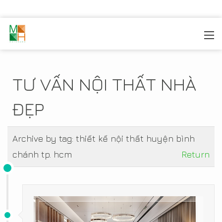
MOREHOME
/
TIN TỨC
TƯ VẤN NỘI THẤT NHÀ
ĐẸP
Archive by tag:
thiết kế nội thất huyện bình
chánh tp. hcm
Return