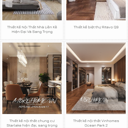
Thiết Kế Nội Thất Nhà Liền Kề
Thiết kế biệt thự Ritavo Q9
Hiện Đại Và Sang Trọng
Thiết kế nội thất chung cư
Thiết kế nội thất Vinhomes
Starlake hiện đại, sang trọng
Ocean Park 2