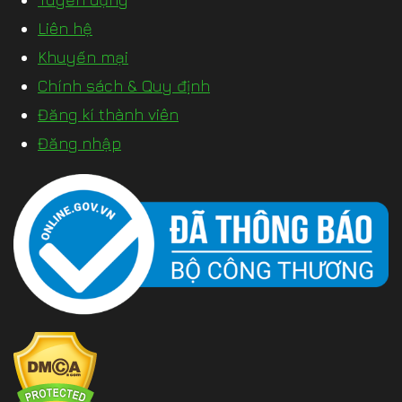
Liên hệ
Khuyến mại
Chính sách & Quy định
Đăng kí thành viên
Đăng nhập