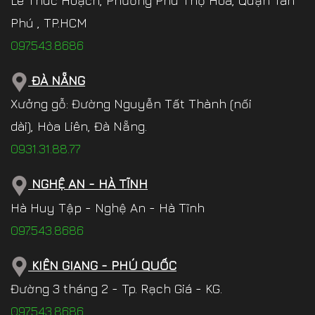
Lê Thúc Hoạch, Phường Phú Thọ Hòa, Quận Tân
Phú , TP.HCM
097.543.8686
ĐÀ NẴNG
Xưởng gỗ: Đường Nguyễn Tất Thành (nối
dài), Hòa Liên, Đà Nẵng.
0931.31.88.77
NGHỆ AN - HÀ TĨNH
Hà Huy Tập - Nghệ An - Hà Tĩnh
097.543.8686
KIÊN GIANG - PHÚ QUỐC
Đường 3 tháng 2 - Tp. Rạch Giá - KG.
097.543.8686