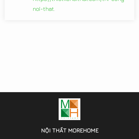
noi-that
.
NỘI THẤT MOREHOME