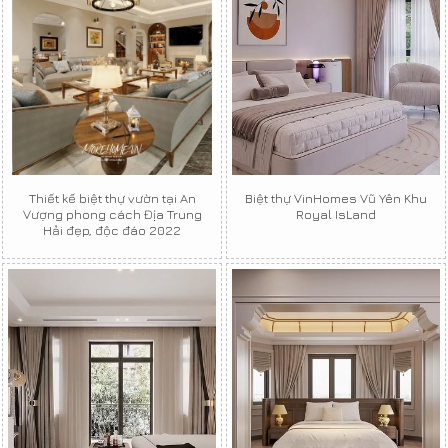
Thiết kế biệt thự vườn tại An
Biệt thự VinHomes Vũ Yên Khu
Vượng phong cách Địa Trung
Royal IsLand
Hải đẹp, độc đáo 2022