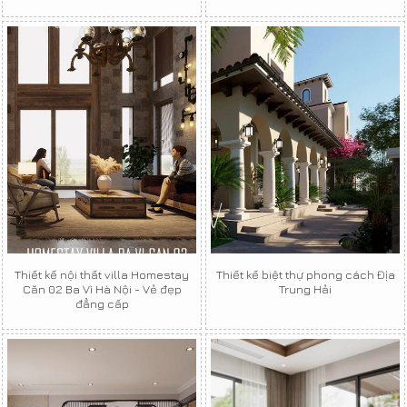
Thiết kế nội thất villa Homestay
Thiết kế biệt thự phong cách Địa
Căn 02 Ba Vì Hà Nội - Vẻ đẹp
Trung Hải
đẳng cấp