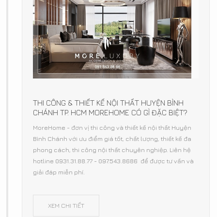
THI CÔNG & THIẾT KẾ NỘI THẤT HUYỆN BÌNH
CHÁNH TP. HCM MOREHOME CÓ GÌ ĐẶC BIỆT?
MoreHome - đơn vị thi công và thiết kế nội thất Huyện
Bình Chánh với ưu điểm giá tốt, chất lượng, thiết kế đa
phong cách, thi công nội thất chuyên nghiệp. Liên hệ
hotline 0931.31.88.77 - 097.543.8686 để được tư vấn và
giải đáp miễn phí.
XEM CHI TIẾT