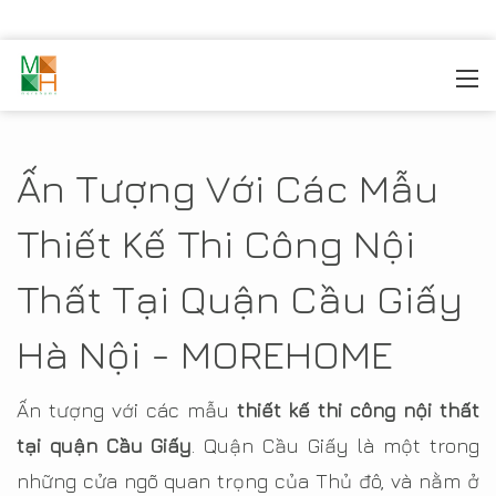
MOREHOME
/
THIẾT KẾ NỘI THẤT
/
THIẾT KẾ NỘI THẤT
HÀ NỘI
/
Thiết kế nội thất quận Cầu Giấy
Ấn Tượng Với Các Mẫu
Thiết Kế Thi Công Nội
Thất Tại Quận Cầu Giấy
Hà Nội - MOREHOME
Ấn tượng với các mẫu
thiết kế thi công nội thất
tại quận Cầu Giấy
. Quận Cầu Giấy là một trong
những cửa ngõ quan trọng của Thủ đô, và nằm ở