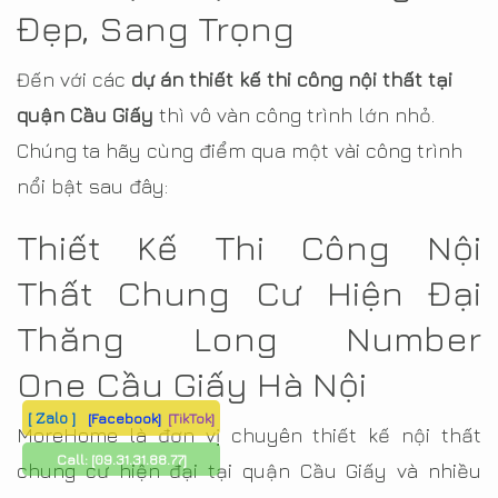
Đẹp, Sang Trọng
Đến với các
dự án thiết kế thi công nội thất tại
quận Cầu Giấy
thì vô vàn công trình lớn nhỏ.
Chúng ta hãy cùng điểm qua một vài công trình
nổi bật sau đây:
Thiết Kế Thi Công Nội
Thất Chung Cư Hiện Đại
Thăng Long Number
One Cầu Giấy Hà Nội
[ Zalo ]
[Facebook]
[TikTok]
MoreHome là đơn vị chuyên thiết kế nội thất
Call:
[09.31.31.88.77]
chung cư hiện đại tại quận Cầu Giấy và nhiều