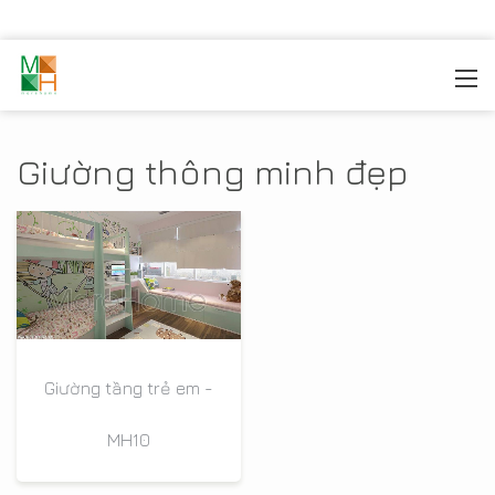
MOREHOME
/
THIẾT KẾ NỘI THẤT
/
NỘI THẤT THÔNG
MINH
/
GIƯỜNG THÔNG MINH
Giường thông minh đẹp
Giường tầng trẻ em -
MH10