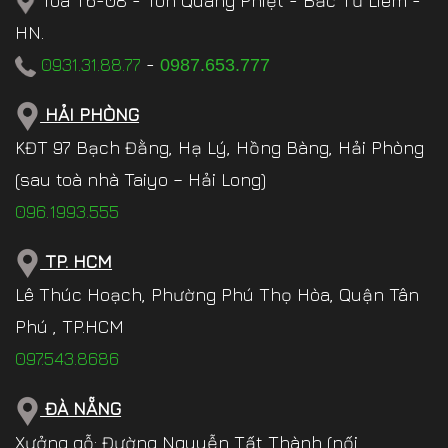
Tòa T6-08 - Tôn Quang Phiệt - Bắc Từ Liêm -
HN.
0931.31.88.77
-
0987.653.777
HẢI PHÒNG
KĐT 97 Bạch Đằng, Hạ Lý, Hồng Bàng, Hải Phòng
(sau toà nhà Taiyo – Hải Long)
096.1993.555
TP. HCM
Lê Thúc Hoạch, Phường Phú Thọ Hòa, Quận Tân
Phú , TP.HCM
097.543.8686
ĐÀ NẴNG
Xưởng gỗ: Đường Nguyễn Tất Thành (nối