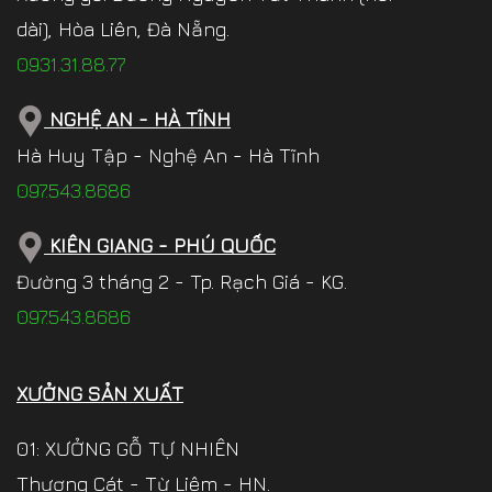
dài), Hòa Liên, Đà Nẵng.
0931.31.88.77
NGHỆ AN - HÀ TĨNH
Hà Huy Tập - Nghệ An - Hà Tĩnh
097.543.8686
KIÊN GIANG - PHÚ QUỐC
Đường 3 tháng 2 - Tp. Rạch Giá - KG.
097.543.8686
XƯỞNG SẢN XUẤT
01: XƯỞNG GỖ TỰ NHIÊN
Thượng Cát - Từ Liêm - HN.