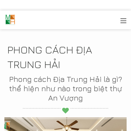
MOREHOME
/
THIẾT KẾ NỘI THẤT
/
PHONG CÁCH
THIẾT KẾ
/
PHONG CÁCH ĐỊA TRUNG HẢI
PHONG CÁCH ĐỊA
TRUNG HẢI
Phong cách Địa Trung Hải là gì?
thể hiện như nào trong biệt thự
An Vượng