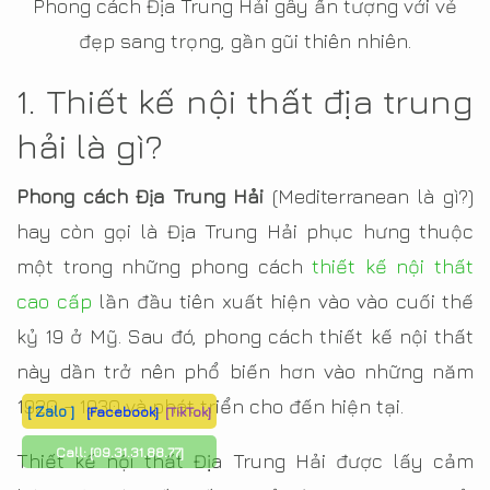
Phong cách Địa Trung Hải gây ấn tượng với vẻ
đẹp sang trọng, gần gũi thiên nhiên.
1. Thiết kế nội thất địa trung
hải là gì?
Phong cách Địa Trung Hải
(Mediterranean là gì?)
hay còn gọi là Địa Trung Hải phục hưng thuộc
một trong những phong cách
thiết kế nội thất
cao cấp
lần đầu tiên xuất hiện vào vào cuối thế
kỷ 19 ở Mỹ. Sau đó, phong cách thiết kế nội thất
này dần trở nên phổ biến hơn vào những năm
1920 - 1930 và phát triển cho đến hiện tại.
[ Zalo ]
[Facebook]
[TikTok]
Call:
[09.31.31.88.77]
Thiết kế nội thất Địa Trung Hải được lấy cảm