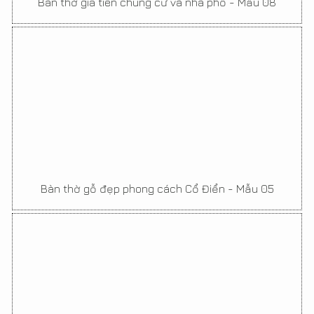
Bàn thờ gia tiên chung cư và nhà phố - Mẫu 08
Bàn thờ gỗ đẹp phong cách Cổ Điển - Mẫu 05