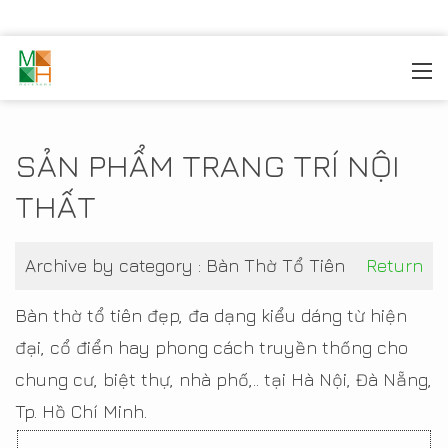
MOREHOME
/
TRANG TRÍ NỘI THẤT
/
SẢN PHẨM NỘI
THẤT
SẢN PHẨM TRANG TRÍ NỘI
THẤT
Archive by category :
Bàn Thờ Tổ Tiên
Return
Bàn thờ tổ tiên đẹp, đa dạng kiểu dáng từ hiện
đại, cổ điển hay phong cách truyền thống cho
chung cư, biệt thự, nhà phố,.. tại Hà Nội, Đà Nẵng,
Tp. Hồ Chí Minh.