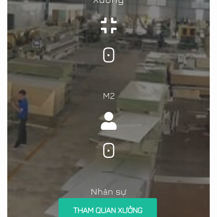
0
M2
0
Nh
n sự
â
THAM QUAN XƯỞNG