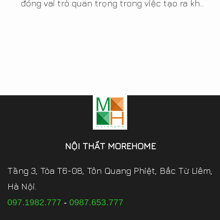
đóng vai trò quan trọng trong việc tạo ra kh...
NỘI THẤT MOREHOME
Tầng 3, Tòa T6-08, Tôn Quang Phiệt, Bắc Từ Liêm,
Hà Nội.
097.1982.777
-
0987.653.777