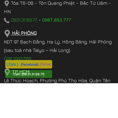
Tòa T6-08 - Tôn Quang Phiệt - Bắc Từ Liêm -
HN.
0931.31.88.77
-
0987.653.777
HẢI PHÒNG
KĐT 97 Bạch Đằng, Hạ Lý, Hồng Bàng, Hải Phòng
(sau toà nhà Taiyo – Hải Long)
096.1993.555
[ Zalo ]
[Facebook]
[TikTok]
TP. HCM
Call:
[09.31.31.88.77]
Lê Thúc Hoạch, Phường Phú Thọ Hòa, Quận Tân
Phú , TP.HCM
097.543.8686
ĐÀ NẴNG