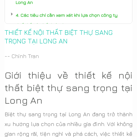
Long An
Các tiêu chí cần xem xét khi lựa chọn công ty
thiết kế nội thất biệt thự tại Long An
THIẾT KẾ NỘI THẤT BIỆT THỰ SANG
Những xu hướng thiết kế nội thất biệt thự sang
TRỌNG TẠI LONG AN
trọng đang nổi bật tại Long An
-- Chinh Tran
Ưu điểm của việc sử dụng dịch vụ thiết kế nội
thất biệt thự tại Long An
Giới thiệu về thiết kế nội
Những điểm cần lưu ý khi mua sắm nội thất cho
thất biệt thự sang trọng tại
biệt thự sang trọng tại Long An
Long An
Cách phối hợp màu sắc và phong cách thiết kế
Biệt thự sang trọng tại Long An đang trở thành
nội thất biệt thự tại Long An
xu hướng lựa chọn của nhiều gia đình. Với không
Tiêu chí để đạt được không gian sống sang trọng
gian rộng rãi, tiện nghi và phá cách, việc thiết kế