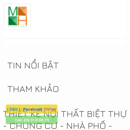
TIN NỔI BẬT
THAM KHẢO
[ Zalo ]
[Facebook]
[TikTok]
THIẾT KẾ NỘI THẤT BIỆT THỰ
Call:
[09.31.31.88.77]
- CHUNG CƯ - NHÀ PHỐ -