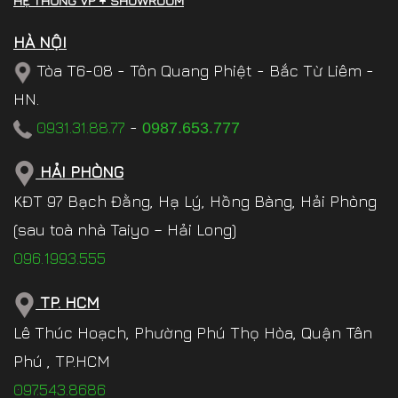
HỆ THỐNG VP + SHOWROOM
HÀ NỘI
Tòa T6-08 - Tôn Quang Phiệt - Bắc Từ Liêm -
HN.
0931.31.88.77
-
0987.653.777
HẢI PHÒNG
KĐT 97 Bạch Đằng, Hạ Lý, Hồng Bàng, Hải Phòng
(sau toà nhà Taiyo – Hải Long)
096.1993.555
TP. HCM
Lê Thúc Hoạch, Phường Phú Thọ Hòa, Quận Tân
Phú , TP.HCM
097.543.8686