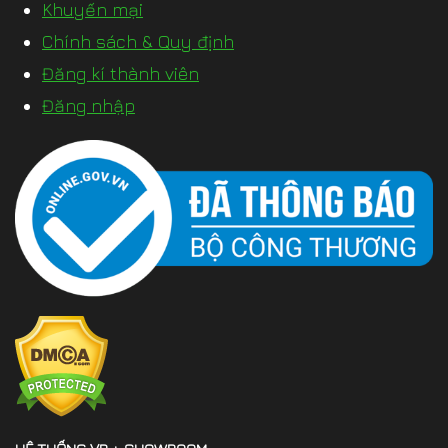
Khuyến mại
Chính sách & Quy định
Đăng kí thành viên
Đăng nhập