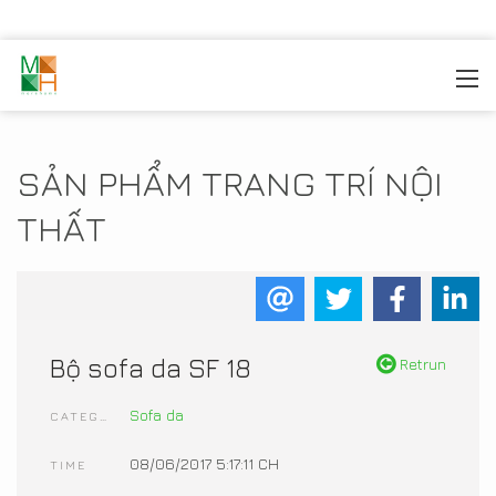
MOREHOME
/
TRANG TRÍ NỘI THẤT
/
SẢN PHẨM NỘI
THẤT
SẢN PHẨM TRANG TRÍ NỘI
THẤT
Bộ sofa da SF 18
Retrun
Sofa da
CATEGORIES
08/06/2017 5:17:11 CH
TIME