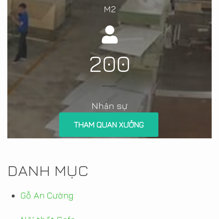
M2
200
Nh
n sự
â
THAM QUAN XƯỞNG
DANH MỤC
Gỗ An Cường