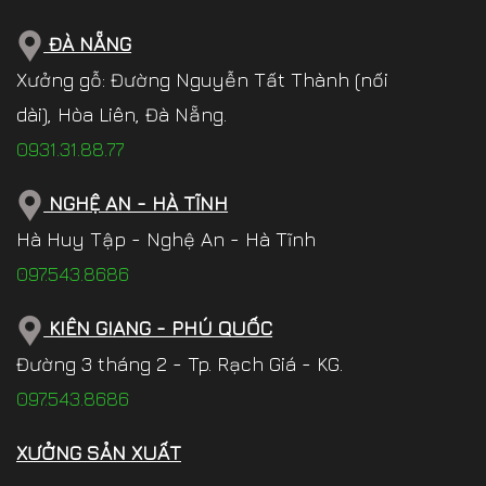
ĐÀ NẴNG
Xưởng gỗ: Đường Nguyễn Tất Thành (nối
dài), Hòa Liên, Đà Nẵng.
0931.31.88.77
NGHỆ AN - HÀ TĨNH
Hà Huy Tập - Nghệ An - Hà Tĩnh
097.543.8686
KIÊN GIANG - PHÚ QUỐC
Đường 3 tháng 2 - Tp. Rạch Giá - KG.
097.543.8686
XƯỞNG SẢN XUẤT