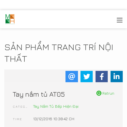
MOREHOME
/
TRANG TRÍ NỘI THẤT
/
SẢN PHẨM NỘI
THẤT
SẢN PHẨM TRANG TRÍ NỘI
THẤT
Tay nắm tủ AT05
Retrun
Tay Nắm Tủ Bếp Hiện Đại
CATEGORIES
13/12/2016 10:38:42 CH
TIME