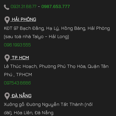
0931.31.88.77
-
0987.653.777
HẢI PHÒNG
KĐT 97 Bạch Đằng, Hạ Lý, Hồng Bàng, Hải Phòng
(sau toà nhà Taiyo – Hải Long)
096.1993.555
TP. HCM
Lê Thúc Hoạch, Phường Phú Thọ Hòa, Quận Tân
Phú , TP.HCM
097.543.8686
ĐÀ NẴNG
Xưởng gỗ: Đường Nguyễn Tất Thành (nối
dài), Hòa Liên, Đà Nẵng.