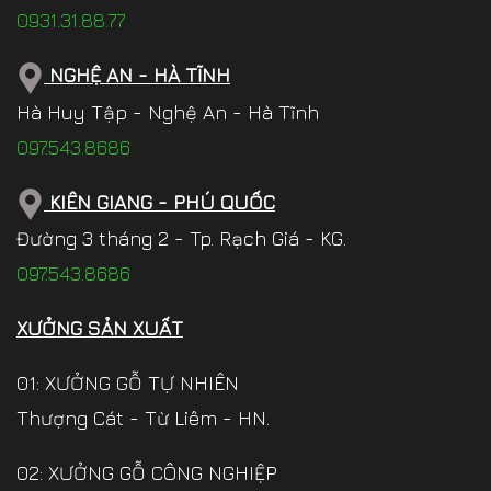
0931.31.88.77
NGHỆ AN - HÀ TĨNH
Hà Huy Tập - Nghệ An - Hà Tĩnh
097.543.8686
KIÊN GIANG - PHÚ QUỐC
Đường 3 tháng 2 - Tp. Rạch Giá - KG.
097.543.8686
XƯỞNG SẢN XUẤT
01: XƯỞNG GỖ TỰ NHIÊN
Thượng Cát - Từ Liêm - HN.
02: XƯỞNG GỖ CÔNG NGHIỆP