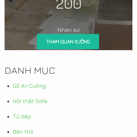
200
Nh
n sự
â
THAM QUAN XƯỞNG
DANH MỤC
Gỗ An Cường
Nội thất Sofa
Tủ bếp
Bàn thờ