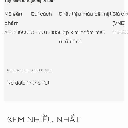
Tay nắm tủ hiện đại AT05
Mã sản
Qui cách
Chất liệu màu bề mặt
Giá ch
phẩm
(VNÐ
)
AT02.160C
C=160.L=195
Hợp kim nhôm màu
115.00
nhôm mờ
RELATED ALBUMS
No data in the list.
XEM NHIỀU NHẤT