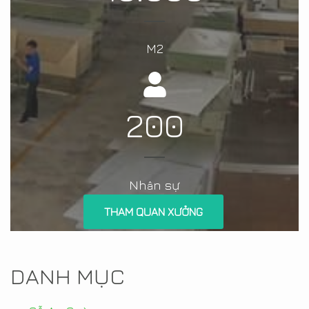
M2
200
Nh
n sự
â
THAM QUAN XƯỞNG
DANH MỤC