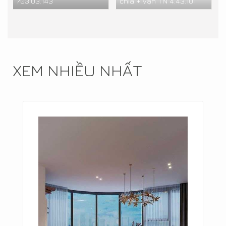
703.03.143
chìa + vặn TN 4.43.101
XEM NHIỀU NHẤT