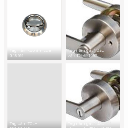
Tay nắm kéo âm cửa
Tay nắm gạt 1 đầu
9.18.101
vặn TN 4.41.102
Tay cầm TCLH -
Tay nắm gạt 1 đầu