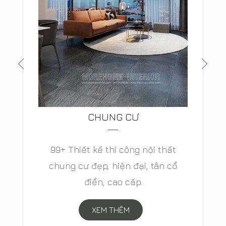
BIỆT THỰ
Thiết kế biệt thự hiện đại, biệt thự
tân cổ điển, biệt thự cao cấp, biệt
thự vườn đẳng cấp- MOREHOME
XEM THÊM