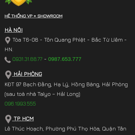
HỆ THỐNG VP + SHOWROOM
HÀ NỘI
Tòa T6-08 - Tôn Quang Phiệt - Bắc Từ Liêm -
HN.
0931.31.88.77
-
0987.653.777
HẢI PHÒNG
KĐT 97 Bạch Đằng, Hạ Lý, Hồng Bàng, Hải Phòng
(sau toà nhà Taiyo – Hải Long)
096.1993.555
TP. HCM
Lê Thúc Hoạch, Phường Phú Thọ Hòa, Quận Tân