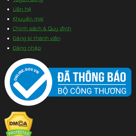
Liên hệ
Khuyến mại
Chính sách & Quy định
Đăng kí thành viên
Đăng nhập