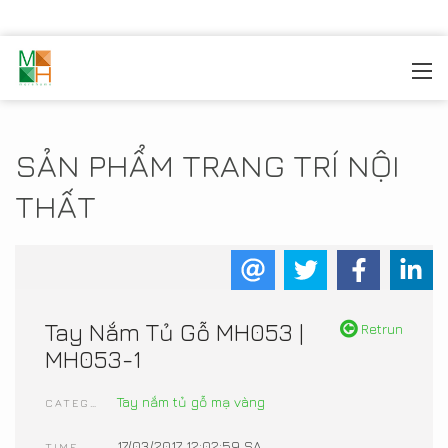
MOREHOME
/
TRANG TRÍ NỘI THẤT
/
SẢN PHẨM NỘI
THẤT
SẢN PHẨM TRANG TRÍ NỘI
THẤT
Tay Nắm Tủ Gỗ MH053 |
Retrun
MH053-1
Tay nắm tủ gỗ mạ vàng
CATEGORIES
17/03/2017 12:02:59 SA
TIME